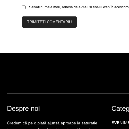
Salvați numele meu, adresa de e-mail și site-ul web în acest bro
Despre noi
Catego
EVENIM
Credem că pe o piață ajunsă aproape la saturație