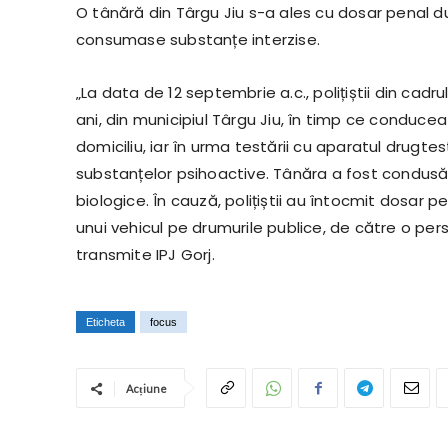
O tânără din Târgu Jiu s-a ales cu dosar penal du
consumase substanțe interzise.
„La data de 12 septembrie a.c., polițiștii din cadru
ani, din municipiul Târgu Jiu, în timp ce conducea
domiciliu, iar în urma testării cu aparatul drugte
substanțelor psihoactive. Tânăra a fost condusă 
biologice. În cauză, polițiștii au întocmit dosar p
unui vehicul pe drumurile publice, de către o per
transmite IPJ Gorj.
Eticheta
focus
Acțiune