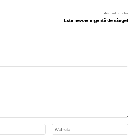
Articolul următor
Este nevoie urgentă de sânge!
Email:*
Webs