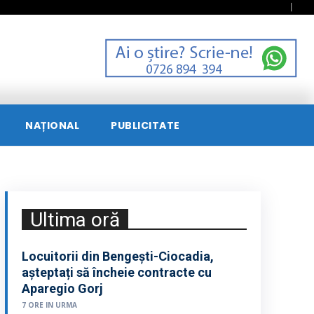
NAȚIONAL
PUBLICITATE
Ultima oră
Locuitorii din Bengești-Ciocadia,
așteptați să încheie contracte cu
Aparegio Gorj
7 ORE IN URMA