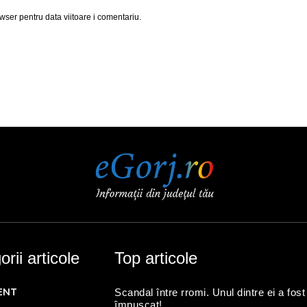
wser pentru data viitoare i comentariu.
rii articole
Top articole
ENT
Scandal între rromi. Unul dintre ei a fost
împușcat!