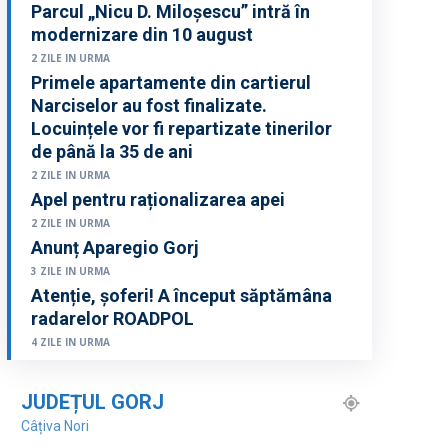
Parcul „Nicu D. Miloșescu” intră în
modernizare din 10 august
2 ZILE IN URMA
Primele apartamente din cartierul
Narciselor au fost finalizate.
Locuințele vor fi repartizate tinerilor
de până la 35 de ani
2 ZILE IN URMA
Apel pentru raționalizarea apei
2 ZILE IN URMA
Anunț Aparegio Gorj
3 ZILE IN URMA
Atenție, șoferi! A început săptămâna
radarelor ROADPOL
4 ZILE IN URMA
JUDEȚUL GORJ
Câțiva Nori