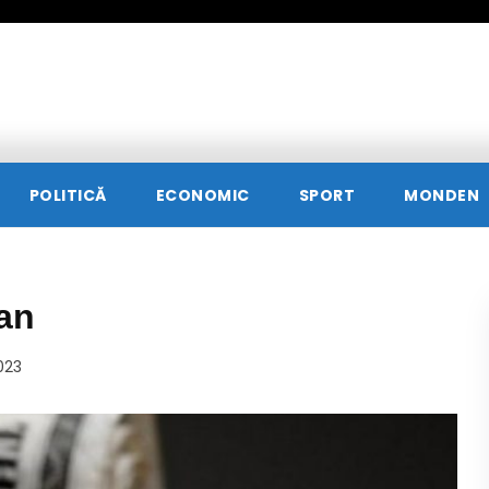
POLITICĂ
ECONOMIC
SPORT
MONDEN
lan
023