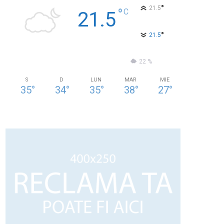
°
21.5
°
C
21.5
°
21.5
62 %
0.9kmh
22 %
S
D
LUN
MAR
MIE
35
°
34
°
35
°
38
°
27
°