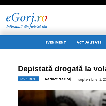
EVENIMENT
ACTUALITATE
Depistată drogată la vo
Redacția eGorj
EVENIMENT
septembrie 12, 2