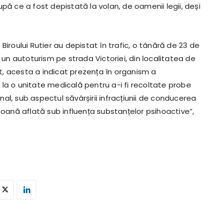
pă ce a fost depistată la volan, de oamenii legii, deși
l Biroului Rutier au depistat în trafic, o tânără de 23 de
 un autoturism pe strada Victoriei, din localitatea de
st, acesta a indicat prezența în organism a
la o unitate medicală pentru a-i fi recoltate probe
enal, sub aspectul săvârșirii infracțiunii de conducerea
soană aflată sub influența substanțelor psihoactive”,