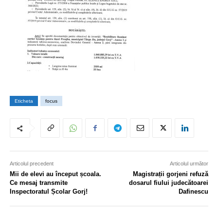
Eticheta
focus
Articolul precedent
Articolul următor
Mii de elevi au început școala.
Magistrații gorjeni refuză
Ce mesaj transmite
dosarul fiului judecătoarei
Inspectoratul Școlar Gorj!
Dafinescu