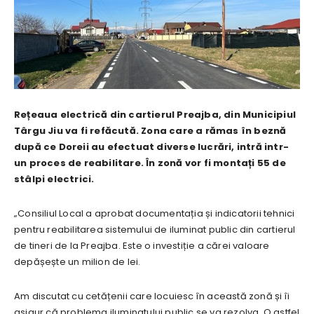
Rețeaua electrică din cartierul Preajba, din Municipiul
Târgu Jiu va fi refăcută. Zona care a rămas în beznă
după ce Doreii au efectuat diverse lucrări, intră intr-
un proces de reabilitare. În zonă vor fi montați 55 de
stâlpi electrici.
„Consiliul Local a aprobat documentația și indicatorii tehnici
pentru reabilitarea sistemului de iluminat public din cartierul
de tineri de la Preajba. Este o investiție a cărei valoare
depășește un milion de lei.
Am discutat cu cetățenii care locuiesc în această zonă și îi
asigur că problema iluminatului public se va rezolva. O astfel