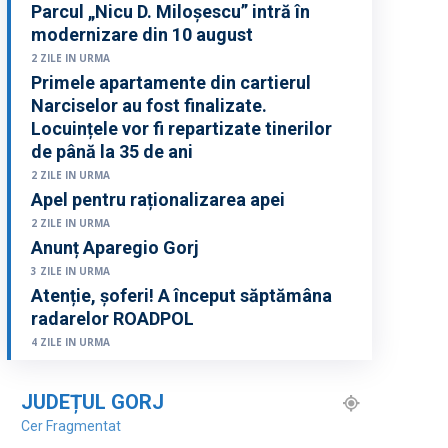
Parcul „Nicu D. Miloșescu” intră în
modernizare din 10 august
2 ZILE IN URMA
Primele apartamente din cartierul
Narciselor au fost finalizate.
Locuințele vor fi repartizate tinerilor
de până la 35 de ani
2 ZILE IN URMA
Apel pentru raționalizarea apei
2 ZILE IN URMA
Anunț Aparegio Gorj
3 ZILE IN URMA
Atenție, șoferi! A început săptămâna
radarelor ROADPOL
4 ZILE IN URMA
JUDEȚUL GORJ
Cer Fragmentat