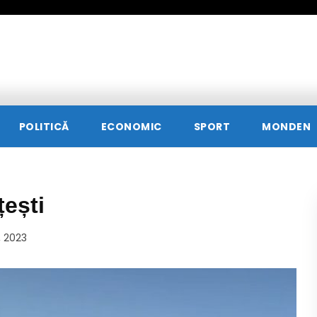
POLITICĂ
ECONOMIC
SPORT
MONDEN
țești
, 2023