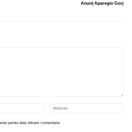
Anunț Aparegio Gorj
Email:*
Webs
wser pentru data viitoare i comentariu.