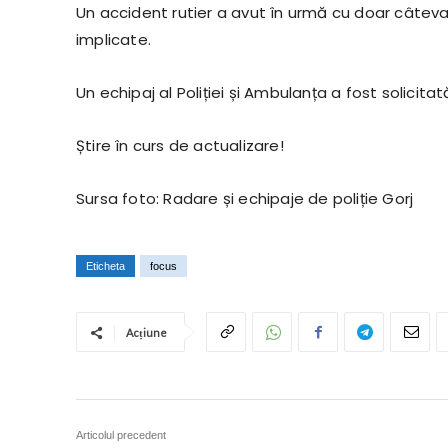
Un accident rutier a avut în urmă cu doar câteva
implicate.
Un echipaj al Poliției și Ambulanța a fost solicitată
Știre în curs de actualizare!
Sursa foto: Radare și echipaje de poliție Gorj
Eticheta
focus
Acțiune
Articolul precedent