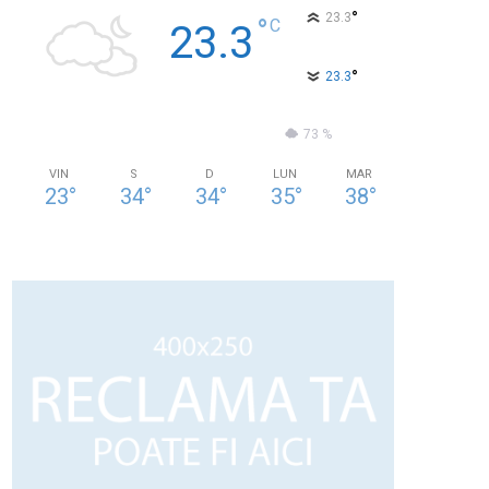
°
23.3
°
C
23.3
°
23.3
53 %
1.5kmh
73 %
VIN
S
D
LUN
MAR
23
°
34
°
34
°
35
°
38
°