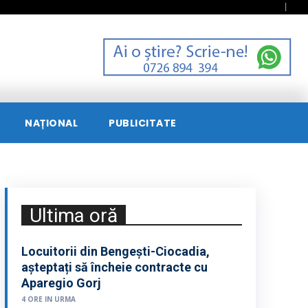
NAȚIONAL
PUBLICITATE
Ultima oră
Locuitorii din Bengești-Ciocadia,
așteptați să încheie contracte cu
Aparegio Gorj
4 ORE IN URMA