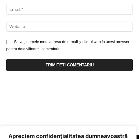
Ema
Web
Salvați numele meu, adresa de e-mail și site-ul web în acest browser
pentru data viitoare i comentariu.
Apreciem confidențialitatea dumneavoastră