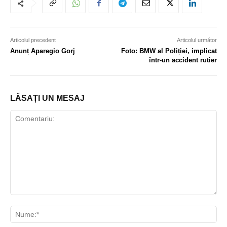
Articolul precedent
Articolul următor
Anunț Aparegio Gorj
Foto: BMW al Poliției, implicat
într-un accident rutier
LĂSAȚI UN MESAJ
Comentariu:
Nu