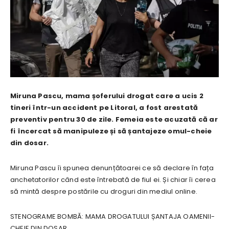
Miruna Pascu, mama șoferului drogat care a ucis 2
tineri într-un accident pe Litoral, a fost arestată
preventiv pentru 30 de zile. Femeia este acuzată că ar
fi încercat să manipuleze și să șantajeze omul-cheie
din dosar.
Miruna Pascu îi spunea denunțătoarei ce să declare în fața
anchetatorilor când este întrebată de fiul ei. Și chiar îi cerea
să mintă despre postările cu droguri din mediul online.
STENOGRAME BOMBĂ: MAMA DROGATULUI ȘANTAJA OAMENII-
CHEIE DIN DOSAR