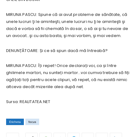
MIRUNA PASCU: Spune că ai avut probleme de sănătate, că
unele lucruri ţi le aminteşti, unele lucruri nu ţi le aminteşti şi
dacă e vorba să fii chemată în dosar, o să ai şi tu nevoie de
un avocat…şi cu asta basta, şi mai vorbim, şi mai vedem.
DENUNȚĂTOARE: Și ce să spun dacă mă întreabă?
MIRUNA PASCU: Îți repet! Orice declarați voi, ca și între
ghilimele martori, nu sunteți martor…voi cumva trebuie să fiți
agățați toți pentru acele clipuri, vă repet, că nu există nimic
altceva decât mizeriile alea după net.
Sursa: REALITATEA.NET
Eticheta
focus