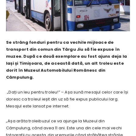
Se strâng fonduri pentru ca vechile mijloace de
transport din comun din Târgu Jiu să fie expuse în
muzee. După ce două exemplare au fost ajuns deja la
Iași și Timișoara, de această dată, un alt troleu este
dorit în Muzeul Automobilului Românesc din
Câmpulung.
„Dați un leu pentru troleu!” – Așa sună mesajul celor care își
doresc ca troleul ieșit din uz să fie expus publicului larg.
Mesajul este lansat pe internet.
„Așa arăta troleibuzul ce va ajunge la Muzeul din
Câmpulung, când avea 11 ani. Este una din cele mai vechi
fotografii cu acesta, din vremurile când străbătea străzile