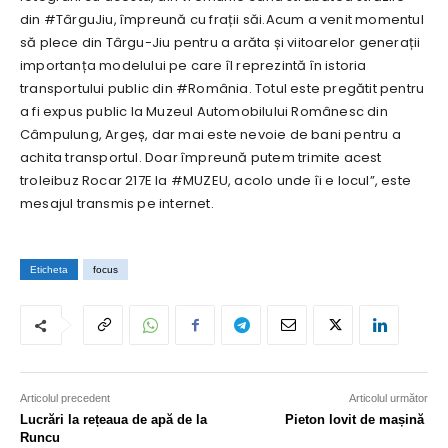
din #TârguJiu, împreună cu frații săi.Acum a venit momentul
să plece din Târgu-Jiu pentru a arăta și viitoarelor generații
importanța modelului pe care îl reprezintă în istoria
transportului public din #România. Totul este pregătit pentru
a fi expus public la Muzeul Automobilului Românesc din
Câmpulung, Argeș, dar mai este nevoie de bani pentru a
achita transportul. Doar împreună putem trimite acest
troleibuz Rocar 217E la #MUZEU, acolo unde îi e locul”, este
mesajul transmis pe internet.
Eticheta
focus
Articolul precedent
Articolul următor
Lucrări la rețeaua de apă de la
Pieton lovit de mașină
Runcu