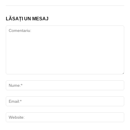
LĂSAȚI UN MESAJ
Comentariu:
Nu
Ema
Web