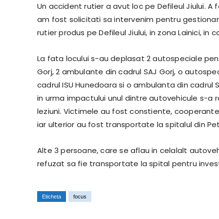
Un accident rutier a avut loc pe Defileul Jiului. A f
am fost solicitati sa intervenim pentru gestiona
rutier produs pe Defileul Jiului, in zona Lainici, i
La fata locului s-au deplasat 2 autospeciale pe
Gorj, 2 ambulante din cadrul SAJ Gorj, o autosp
cadrul ISU Hunedoara si o ambulanta din cadrul 
in urma impactului unul dintre autovehicule s-a ra
leziuni. Victimele au fost constiente, cooperante, 
iar ulterior au fost transportate la spitalul din Pe
Alte 3 persoane, care se aflau in celalalt autoveh
refuzat sa fie transportate la spital pentru inves
Eticheta
focus