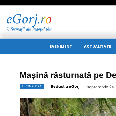
EVENIMENT
ACTUALITATE
Mașină răsturnată pe Def
Redacția eGorj
ULTIMA ORĂ
septembrie 24,