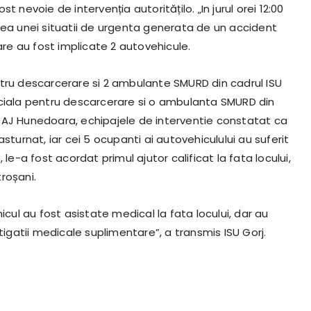
ost nevoie de intervenția autoritățilo. „In jurul orei 12:00
rea unei situatii de urgenta generata de un accident
n care au fost implicate 2 autovehicule.
ntru descarcerare si 2 ambulante SMURD din cadrul ISU
eciala pentru descarcerare si o ambulanta SMURD din
SAJ Hunedoara, echipajele de interventie constatat ca
sturnat, iar cei 5 ocupanti ai autovehiculului au suferit
le-a fost acordat primul ajutor calificat la fata locului,
troșani.
icul au fost asistate medical la fata locului, dar au
tigatii medicale suplimentare”, a transmis ISU Gorj.