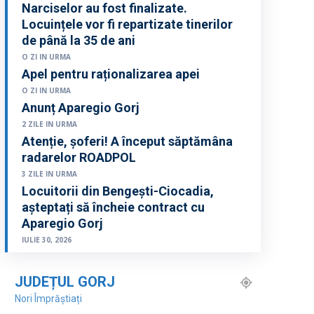
Narciselor au fost finalizate.
Locuințele vor fi repartizate tinerilor
de până la 35 de ani
O ZI IN URMA
Apel pentru raționalizarea apei
O ZI IN URMA
Anunț Aparegio Gorj
2 ZILE IN URMA
Atenție, șoferi! A început săptămâna
radarelor ROADPOL
3 ZILE IN URMA
Locuitorii din Bengești-Ciocadia,
așteptați să încheie contract cu
Aparegio Gorj
IULIE 30, 2026
JUDEȚUL GORJ
Nori Împrăștiați