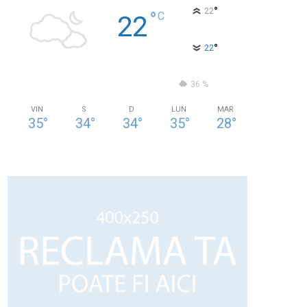
°
22
°
C
22
°
22
64 %
1.2kmh
36 %
VIN
S
D
LUN
MAR
35
°
34
°
34
°
35
°
28
°