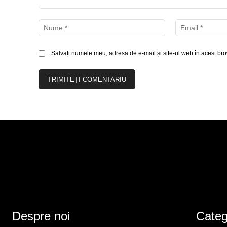
Comentariu:
Nume:*
Salvați numele meu, adresa de e-mail și site-ul web în acest bro
Despre noi
Catego