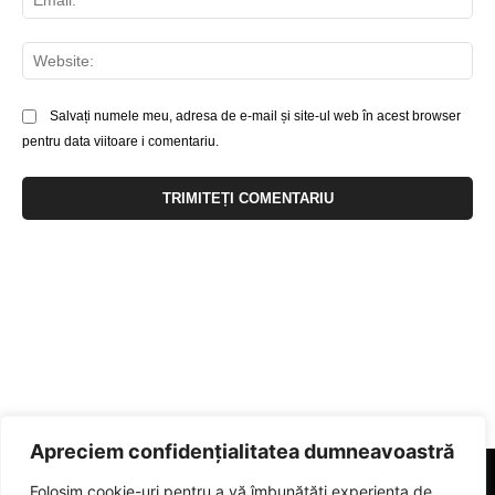
Web
Salvați numele meu, adresa de e-mail și site-ul web în acest browser
pentru data viitoare i comentariu.
Apreciem confidențialitatea dumneavoastră
Folosim cookie-uri pentru a vă îmbunătăți experiența de