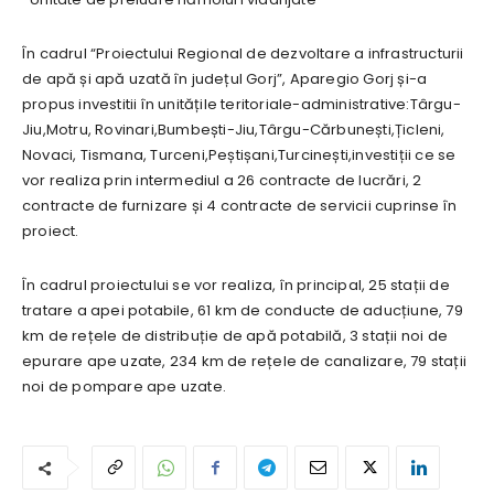
În cadrul “Proiectului Regional de dezvoltare a infrastructurii
de apă și apă uzată în județul Gorj”, Aparegio Gorj și-a
propus investitii în unitățile teritoriale-administrative:Târgu-
Jiu,Motru, Rovinari,Bumbești-Jiu,Târgu-Cărbunești,Țicleni,
Novaci, Tismana, Turceni,Peștișani,Turcinești,investiții ce se
vor realiza prin intermediul a 26 contracte de lucrări, 2
contracte de furnizare și 4 contracte de servicii cuprinse în
proiect.
În cadrul proiectului se vor realiza, în principal, 25 stații de
tratare a apei potabile, 61 km de conducte de aducțiune, 79
km de rețele de distribuție de apă potabilă, 3 stații noi de
epurare ape uzate, 234 km de rețele de canalizare, 79 stații
noi de pompare ape uzate.