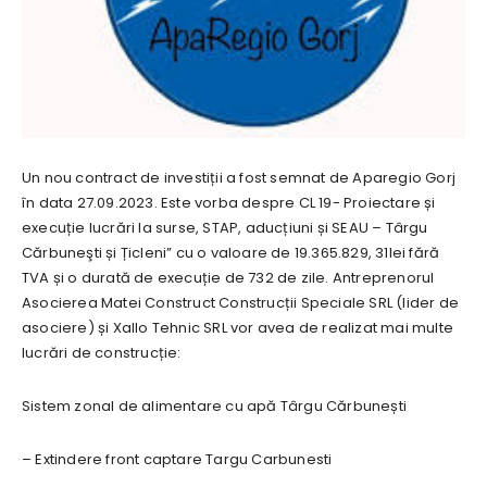
Un nou contract de investiții a fost semnat de Aparegio Gorj
în data 27.09.2023. Este vorba despre CL 19- Proiectare și
execuție lucrări la surse, STAP, aducțiuni și SEAU – Târgu
Cărbuneşti și Țicleni” cu o valoare de 19.365.829, 31lei fără
TVA și o durată de execuție de 732 de zile. Antreprenorul
Asocierea Matei Construct Construcții Speciale SRL (lider de
asociere) și Xallo Tehnic SRL vor avea de realizat mai multe
lucrări de construcție:
Sistem zonal de alimentare cu apă Târgu Cărbunești
– Extindere front captare Targu Carbunesti