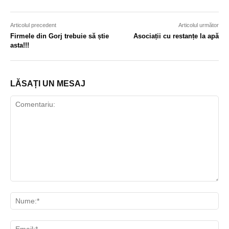
Articolul precedent
Articolul următor
Firmele din Gorj trebuie să știe
Asociații cu restanțe la apă
asta!!!
LĂSAȚI UN MESAJ
Comentariu:
Nu
Ema