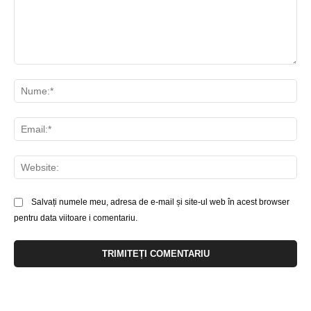
Comentariu:
Nu
Ema
Web
Salvați numele meu, adresa de e-mail și site-ul web în acest browser
pentru data viitoare i comentariu.