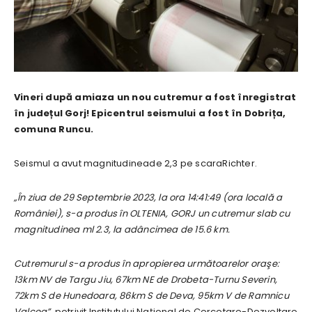
Vineri după amiaza un nou cutremur a fost înregistrat
în județul Gorj! Epicentrul seismului a fost în Dobrița,
comuna Runcu.
Seismul a avut magnitudineade 2,3 pe scaraRichter.
„În ziua de 29 Septembrie 2023, la ora 14:41:49 (ora locală a
României), s-a produs în OLTENIA, GORJ un cutremur slab cu
magnitudinea ml 2.3, la adâncimea de 15.6 km.
Cutremurul s-a produs în apropierea următoarelor oraşe:
13km NV de Targu Jiu, 67km NE de Drobeta-Turnu Severin,
72km S de Hunedoara, 86km S de Deva, 95km V de Ramnicu
Valcea”,
potrivit Institutului Național de Cercetare-Dezvoltare