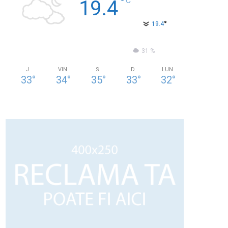
°
C
19.4
°
19.4
55 %
0.9kmh
31 %
J
VIN
S
D
LUN
33
°
34
°
35
°
33
°
32
°