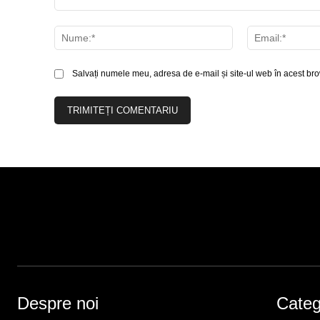
Comentariu:
Nume:*
Salvați numele meu, adresa de e-mail și site-ul web în acest bro
Despre noi
Catego