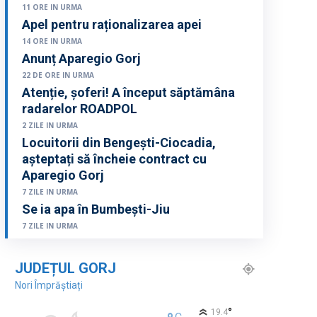
11 ORE IN URMA
Apel pentru raționalizarea apei
14 ORE IN URMA
Anunț Aparegio Gorj
22 DE ORE IN URMA
Atenție, șoferi! A început săptămâna
radarelor ROADPOL
2 ZILE IN URMA
Locuitorii din Bengești-Ciocadia,
așteptați să încheie contract cu
Aparegio Gorj
7 ZILE IN URMA
Se ia apa în Bumbești-Jiu
7 ZILE IN URMA
JUDEȚUL GORJ
Nori Împrăștiați
°
19.4