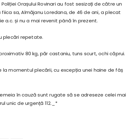
 Poliției Orașului Rovinari au fost sesizați de către un
ă fiica sa, Almăjanu Loredana, de 46 de ani, a plecat
e a.c. și nu a mai revenit până în prezent.
u plecări repetate.
oximativ 80 kg, păr castaniu, tuns scurt, ochi căprui.
 la momentul plecării, cu excepția unei haine de fâș
a femeia în cauză sunt rugate să se adreseze celei mai
ul unic de urgență 112._*