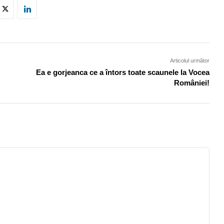
Articolul următor
Ea e gorjeanca ce a întors toate scaunele la Vocea
României!