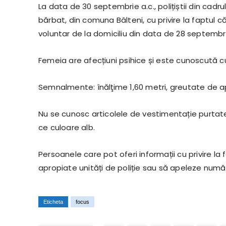
La data de 30 septembrie a.c., polițiștii din cadrul
bărbat, din comuna Bâlteni, cu privire la faptul c
voluntar de la domiciliu din data de 28 septembri
Femeia are afecțiuni psihice și este cunoscută c
Semnalmente: înălţime 1,60 metri, greutate de apr
Nu se cunosc articolele de vestimentație purtate
ce culoare alb.
Persoanele care pot oferi informații cu privire l
apropiate unități de poliție sau să apeleze număr
Eticheta
focus