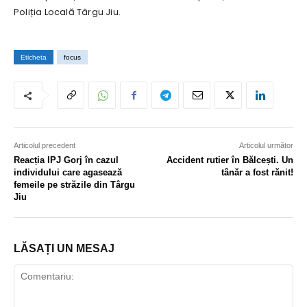
Poliția Locală Târgu Jiu.
Eticheta
focus
Articolul precedent
Articolul următor
Reacția IPJ Gorj în cazul
Accident rutier în Bălcești. Un
individului care agasează
tânăr a fost rănit!
femeile pe străzile din Târgu
Jiu
LĂSAȚI UN MESAJ