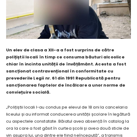
Un elev de clasa a XII-a a fost surprins de către
polițiștii locali în timp ce consuma băuturi alcoolice
chiar în incinta unității de învățământ. Acesta a fost
sancționat contravențional în conformitate cu
prevederile Legii nr. 61 din 1991 Republicată pentru
sancționarea faptelor de încălcare a unor norme de
conviețuire socială.
„Polițiștii locali l-au condus pe elevul de 18 ani la cancelaria
liceului și au informat conducerea unității școlare în legătură
cu aspectele constatate. Băiatul avea absență în catalog la
ora la care a fost găsit în curtea școlii și avea două sticle de
vin asupra lui, una dintre ele fiind neîncepută”, a transmis