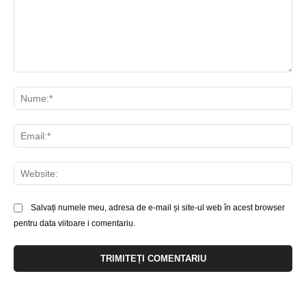
Comentariu:
Nu
Ema
Web
Salvați numele meu, adresa de e-mail și site-ul web în acest browser
pentru data viitoare i comentariu.