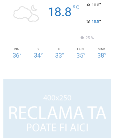
°
18.8
°
C
18.8
°
18.8
75 %
1kmh
25 %
VIN
S
D
LUN
MAR
36
°
34
°
33
°
35
°
38
°