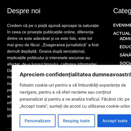
Despre noi
Catego
EVENIM
Credem că pe o piață ajunsă aproape la saturație
în ceea ce privește publicațiile online, diferența
ACTUAL
dintre ce este adevărat și ce este fals, este tot
ADMI
mai greu de făcut. „Exagerarea jurnalistică” a fost
EDUC
demult depășită. Goana după senzațional,
SĂN
implicațiile politicului și interesele ascunse au
SOCI
afectat, de-a lungul timpului, calitatea informației.
Dar nu este totul pierdut! Mai sunt publicații care
POLITIC
Apreciem confidențialitatea dumneavoastr
merită atenția cititorului. Mai sunt jurnaliști care
ECONOM
nu și-au uitat menirea. Mai sunt redactori
Folosim cookie-uri pentru a vă îmbunătăți experiența de
SPORT
pasionați de meseria lor, iar noi facem parte din
navigare, pentru a vă oferi reclame sau conținut
MONDE
această categorie. www.eGorj.ro vă aduce
personalizat și pentru a ne analiza traficul. Făcând clic pe
informații din județul dumneavoastră! Suntem la
NAȚION
„Accept toate”, sunteți de acord cu utilizarea cookie-urilor.
început de drum, dar suntem pregătiți să dăm
Publicit
știrea exactă. Citiți și vă veți convinge!
Adver
Personalizare
Resping toate
Accept toate
Anun