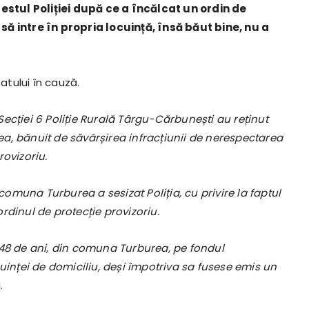
stul Poliției după ce a încălcat un ordin de
să intre în propria locuință, însă băut bine, nu a
atului în cauză.
l Secției 6 Poliție Rurală Târgu-Cărbunești au reținut
a, bănuit de săvârșirea infracțiunii de nerespectarea
rovizoriu.
 comuna Turburea a sesizat Poliția, cu privire la faptul
rdinul de protecție provizoriu.
de 48 de ani, din comuna Turburea, pe fondul
uinței de domiciliu, deși împotriva sa fusese emis un
.