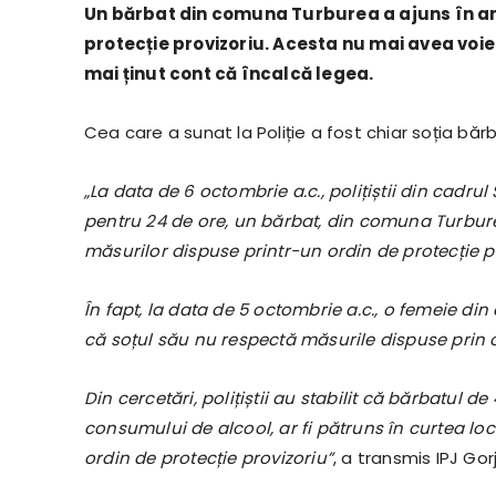
Un bărbat din comuna Turburea a ajuns în are
protecție provizoriu. Acesta nu mai avea voie 
mai ținut cont că încalcă legea.
Cea care a sunat la Poliție a fost chiar soția bărb
„La data de 6 octombrie a.c., polițiștii din cadru
pentru 24 de ore, un bărbat, din comuna Turbure
măsurilor dispuse printr-un ordin de protecție p
În fapt, la data de 5 octombrie a.c., o femeie din
că soțul său nu respectă măsurile dispuse prin o
Din cercetări, polițiștii au stabilit că bărbatul 
consumului de alcool, ar fi pătruns în curtea loc
ordin de protecție provizoriu”
, a transmis IPJ Gorj