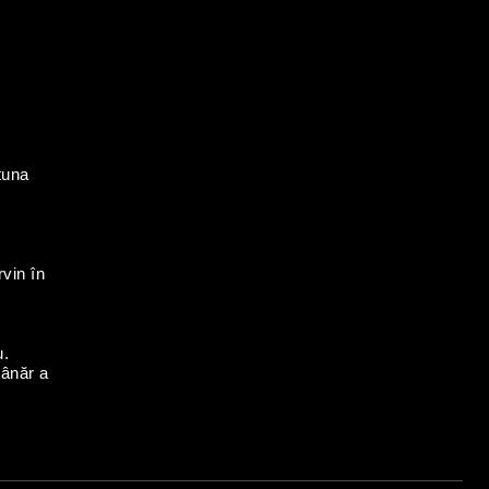
tuna
rvin în
u.
tânăr a