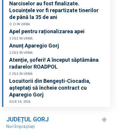
Narciselor au fost finalizate.
Locuințele vor fi repartizate tinerilor
de până la 35 de ani
O ZI IN URMA
Apel pentru raționalizarea apei
2 ZILE IN URMA
Anunț Aparegio Gorj
2 ZILE IN URMA
Atenție, șoferi! A început săptămâna
radarelor ROADPOL
3 ZILE IN URMA
Locuitorii din Bengești-Ciocadia,
așteptați să încheie contract cu
Aparegio Gorj
IULIE 30, 2026
JUDEȚUL GORJ
Nori Împrăștiați