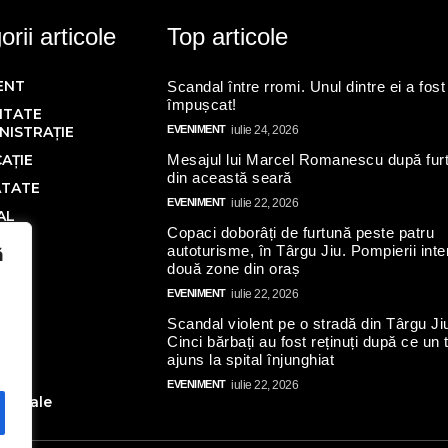
rii articole
Top articole
ENT
Scandal între rromi. Unul dintre ei a fost
împușcat!
ITATE
NISTRAȚIE
EVENIMENT
iulie 24, 2026
AȚIE
Mesajul lui Marcel Romanescu după fur
din această seară
ĂTATE
EVENIMENT
iulie 22, 2026
AL
Copaci doborâți de furtună peste patru
Ă
autoturisme, în Târgu Jiu. Pompierii inte
ă
două zone din oraș
IC
EVENIMENT
iulie 22, 2026
Scandal violent pe o stradă din Târgu Ji
N
Cinci bărbați au fost reținuți după ce un 
AL
ajuns la spital înjunghiat
ate
EVENIMENT
iulie 22, 2026
toriale
turi