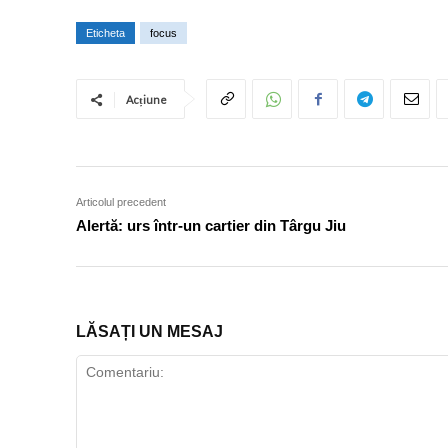
Eticheta
focus
Acțiune
Articolul precedent
Alertă: urs într-un cartier din Târgu Jiu
LĂSAȚI UN MESAJ