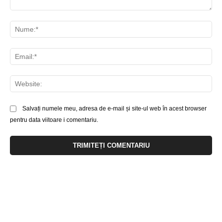
Comentariu:
Nu
Ema
Web
Salvați numele meu, adresa de e-mail și site-ul web în acest browser
pentru data viitoare i comentariu.