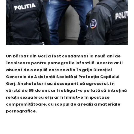
Un bărbat din Gorj a fost condamnat la nouă ani de
închisoare pentru pornografie infantilă. Acesta ar fi
abuzat de o copilă care se afla în grija Direcției
Generale de Asistență Socială și Protecția Copilului
Gorj. Anchetatorii au descoperit că agresorul, în
vârstă de 55 de ani, ar fi obligat-o pe fată să întrețină
relații sexuale cu el și ar fi filmat-o în ipostaze
compromițătoare, cu scopul de a realiza materiale
pornografice.