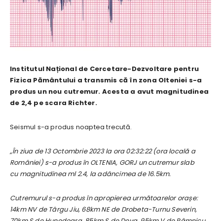
Institutul Național de Cercetare-Dezvoltare pentru
Fizica Pământului a transmis că în zona Olteniei s-a
produs un nou cutremur. Acesta a avut magnitudinea
de 2,4 pe scara Richter.
Seismul s-a produs noaptea trecută.
„În ziua de 13 Octombrie 2023 la ora 02:32:22 (ora locală a
României) s-a produs în OLTENIA, GORJ un cutremur slab
cu magnitudinea ml 2.4, la adâncimea de 16.5km.
Cutremurul s-a produs în apropierea următoarelor orașe:
14km NV de Târgu Jiu, 68km NE de Drobeta-Turnu Severin,
70km S de Hunedoara, 85km S de Deva, 95km V de Râmnicu