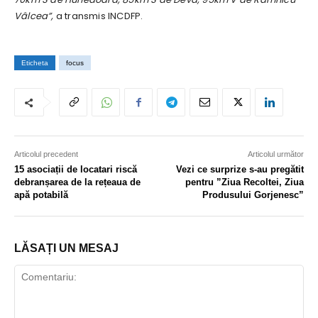
Vâlcea”,
a transmis INCDFP.
Eticheta
focus
Articolul precedent
Articolul următor
15 asociații de locatari riscă
Vezi ce surprize s-au pregătit
debranșarea de la rețeaua de
pentru ”Ziua Recoltei, Ziua
apă potabilă
Produsului Gorjenesc”
LĂSAȚI UN MESAJ