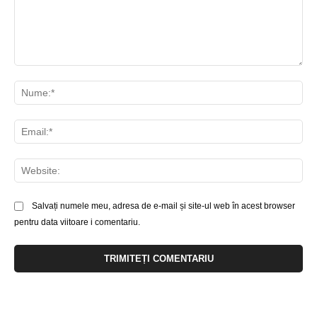
Comentariu:
Nu
Ema
Web
Salvați numele meu, adresa de e-mail și site-ul web în acest browser
pentru data viitoare i comentariu.