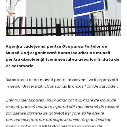
Agenția Județeană pentru Ocuparea Forțelor de
Muncă Gorj organizează bursa locurilor de muncă
pentru absolvenți! Evenimentul va avea loc în data de
27 octombrie.
Bursa locurilor de muncă pentru absolvenți va fi organizată
în sediul Universității „Constantin Brâncuși” din Debarcader.
„Pentru identificarea unui număr cât mai mare de locuri de
muncă, care să acopere o gamă cât mai diversă de meserii
din diferite domenii de activitate şi care să fie oferite
persoanelor care vor participa la acest târg de locuri de
muncă, salariaţii AJOFM Gorj desfăşoară acţiuni de