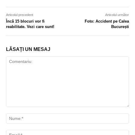
Articolul precedent
Articolul următor
Încă 15 blocuri vor fi
Foto: Accident pe Calea
reabilitate. Vezi care sunt!
București
LĂSAȚI UN MESAJ
Comentariu:
Nu
Ema