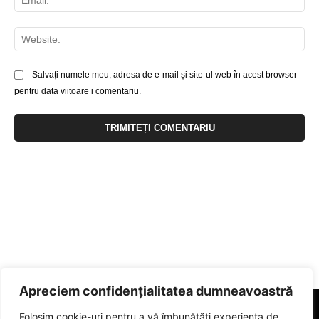
Web
Salvați numele meu, adresa de e-mail și site-ul web în acest browser
pentru data viitoare i comentariu.
Apreciem confidențialitatea dumneavoastră
Folosim cookie-uri pentru a vă îmbunătăți experiența de