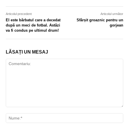
Articolul precedent
Articolul următor
El este bărbatul care a decedat
Sfârșit groaznic pentru un
după un meci de fotbal. Astăzi
gorjean
va fi condus pe ultimul drum!
LĂSAȚI UN MESAJ
Comentariu:
Nu