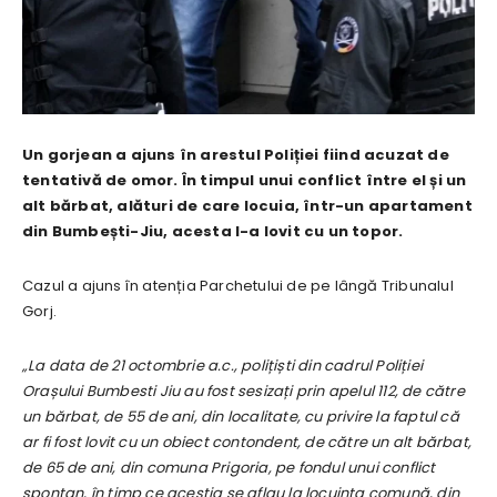
Un gorjean a ajuns în arestul Poliției fiind acuzat de
tentativă de omor. În timpul unui conflict între el și un
alt bărbat, alături de care locuia, într-un apartament
din Bumbești-Jiu, acesta l-a lovit cu un topor.
Cazul a ajuns în atenția Parchetului de pe lângă Tribunalul
Gorj.
„La data de 21 octombrie a.c., polițiști din cadrul Poliției
Orașului Bumbesti Jiu au fost sesizați prin apelul 112, de către
un bărbat, de 55 de ani, din localitate, cu privire la faptul că
ar fi fost lovit cu un obiect contondent, de către un alt bărbat,
de 65 de ani, din comuna Prigoria, pe fondul unui conflict
spontan, în timp ce aceștia se aflau la locuința comună, din