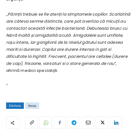
„Părinții trebuie se fie atenți la simptomele copiilor. Scarlatină
are câteva semne distincte, care pot avertiza că micuții au
contactat această infecție bacteriană. Debuteaza brusc cu
febră înaltă și amigdalită acută. Amigdalele sunt umflate,
roșu intens, iar ganglionii de la nivelul gâtului sunt adesea
mariti si durerosi. Copilul are durere intensa in gat si
dificultate la înghitit. Frecvent, pacientul are cefalee (durere
de cap), frisoane, varsaturi si o stare generala de rau”,
afirmă medicii specialiști.
”
Eticheta
focus