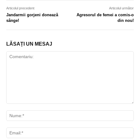
Articolul precedent
Articolul următor
Jandarmii gorjeni donează
Agresorul de femei a comis-o
sânge!
din nou!
LĂSAȚI UN MESAJ
Comentariu:
Nu
Ema