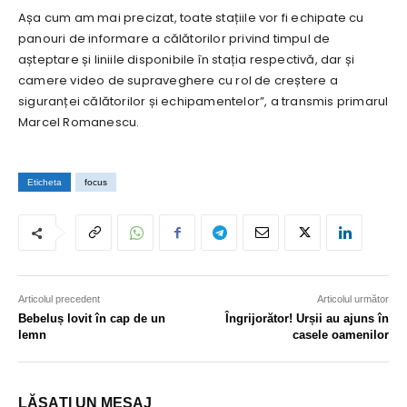
Așa cum am mai precizat, toate stațiile vor fi echipate cu
panouri de informare a călătorilor privind timpul de
așteptare și liniile disponibile în stația respectivă, dar și
camere video de supraveghere cu rol de creștere a
siguranței călătorilor și echipamentelor”, a transmis primarul
Marcel Romanescu.
Eticheta
focus
Articolul precedent
Articolul următor
Bebeluș lovit în cap de un
Îngrijorător! Urșii au ajuns în
lemn
casele oamenilor
LĂSAȚI UN MESAJ