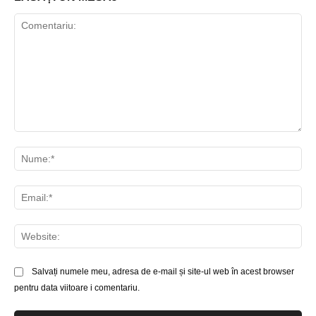
Comentariu:
Nu
Ema
Web
Salvați numele meu, adresa de e-mail și site-ul web în acest browser
pentru data viitoare i comentariu.