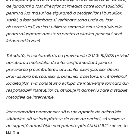
de jandarmi a fost direcționat imediat către locul solicitării
pentru a lua măsuri de siguranță a cetățenilor și bunurilor.
Astfel, a fost delimitată și verificată zona unde au fost
observați urșii, au fost utilizate semnale acustice și vizuale
pentru alungarea acestora pentru a elimina pericolul unei
întoarceri în zonă.
Totodată, în conformitate cu prevederile O.U.G. 81/2021 privind
aprobarea metodelor de intervenție imediată pentru
prevenirea și combaterea atacurilor exemplarelor de urs
brun asupra persoanelor și bunurilor acestora, în intravilanul
localităților, s-a constituit o echipă de intervenție formată din
responsabilii instituțiilor cu atribuții în domeniu care a stabilit
metodele de intervenție.
Recomandăm persoanelor să nu se apropie de animalele
sălbatice, să se îndepărteze de zona de pericol, să sesizeze
de urgență autoritățile competente prin SNUAU 112″
transmite
IJJ Gorj.