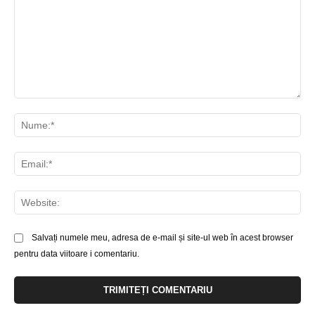
Comentariu:
Nu
Ema
Web
Salvați numele meu, adresa de e-mail și site-ul web în acest browser
pentru data viitoare i comentariu.