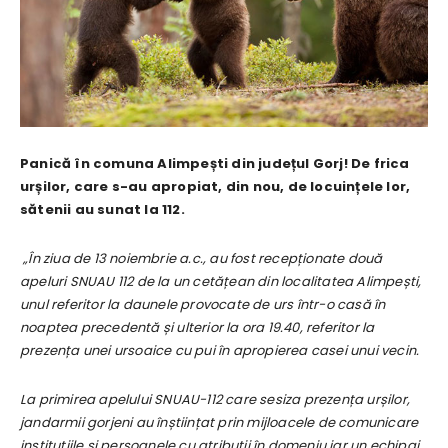
Panică în comuna Alimpești din județul Gorj! De frica
urșilor, care s-au apropiat, din nou, de locuințele lor,
sătenii au sunat la 112.
„În ziua de 13 noiembrie a.c., au fost recepționate două
apeluri SNUAU 112 de la un cetățean din localitatea Alimpești,
unul referitor la daunele provocate de urs într-o casă în
noaptea precedentă și ulterior la ora 19.40, referitor la
prezența unei ursoaice cu pui în apropierea casei unui vecin.
La primirea apelului SNUAU-112 care sesiza prezența urșilor,
jandarmii gorjeni au înștiințat prin mijloacele de comunicare
instituțiile și persoanele cu atribuții în domeniu iar un echipaj