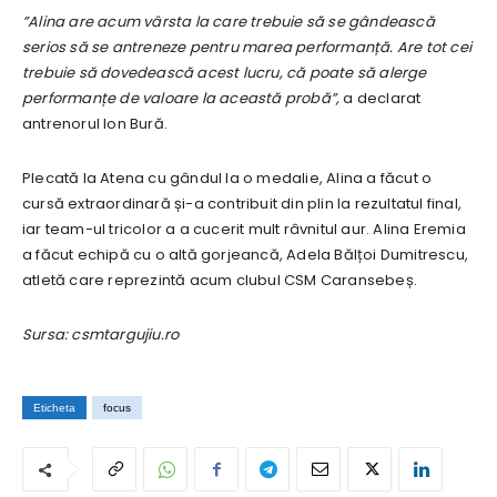
”Alina are acum vârsta la care trebuie să se gândească
serios să se antreneze pentru marea performanță. Are tot cei
trebuie să dovedească acest lucru, că poate să alerge
performanțe de valoare la această probă”,
a declarat
antrenorul Ion Bură.
Plecată la Atena cu gândul la o medalie, Alina a făcut o
cursă extraordinară și-a contribuit din plin la rezultatul final,
iar team-ul tricolor a a cucerit mult râvnitul aur. Alina Eremia
a făcut echipă cu o altă gorjeancă, Adela Bălțoi Dumitrescu,
atletă care reprezintă acum clubul CSM Caransebeș.
Sursa: csmtargujiu.ro
Eticheta
focus