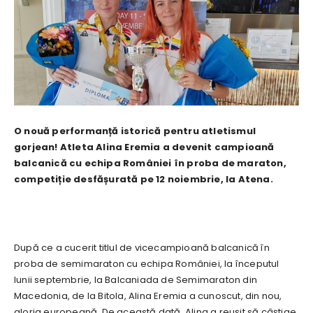
O nouă performanță istorică pentru atletismul
gorjean! Atleta Alina Eremia a devenit campioană
balcanică cu echipa României în proba de maraton,
competiție desfășurată pe 12 noiembrie, la Atena.
După ce a cucerit titlul de vicecampioană balcanică în
proba de semimaraton cu echipa României, la începutul
lunii septembrie, la Balcaniada de Semimaraton din
Macedonia, de la Bitola, Alina Eremia a cunoscut, din nou,
gloria europeană. De această dată, Alina a reușit să câștige