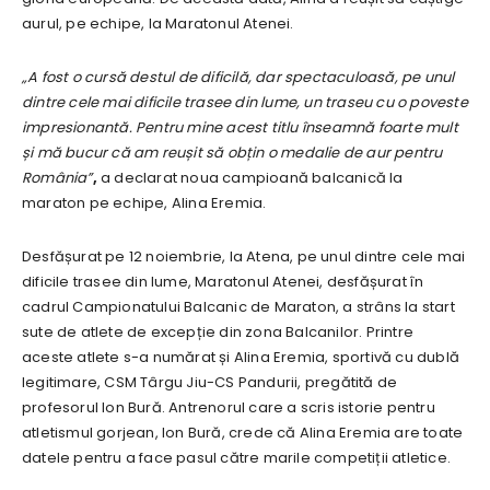
aurul, pe echipe, la Maratonul Atenei.
„A fost o cursă destul de dificilă, dar spectaculoasă, pe unul
dintre cele mai dificile trasee din lume, un traseu cu o poveste
impresionantă. Pentru mine acest titlu înseamnă foarte mult
și mă bucur că am reușit să obțin o medalie de aur pentru
România”
,
a declarat noua campioană balcanică la
maraton pe echipe, Alina Eremia.
Desfășurat pe 12 noiembrie, la Atena, pe unul dintre cele mai
dificile trasee din lume, Maratonul Atenei, desfășurat în
cadrul Campionatului Balcanic de Maraton, a strâns la start
sute de atlete de excepție din zona Balcanilor. Printre
aceste atlete s-a numărat și Alina Eremia, sportivă cu dublă
legitimare, CSM Târgu Jiu-CS Pandurii, pregătită de
profesorul Ion Bură. Antrenorul care a scris istorie pentru
atletismul gorjean, Ion Bură, crede că Alina Eremia are toate
datele pentru a face pasul către marile competiții atletice.