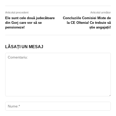
Articolul precedent
Articolul următor
Ele sunt cele două judecătoare
Concluziile Comisiei Mixte de
din Gorj care vor să se
la CE Oltenia! Ce trebuie să
pensioneze!
știe angajații!
LĂSAȚI UN MESAJ
Comentariu:
Nu