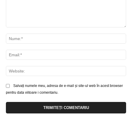
Comentariu:
Nu
Ema
Web
Salvați numele meu, adresa de e-mail și site-ul web în acest browser
pentru data viitoare i comentariu.