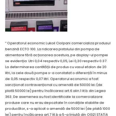
” Operatorul economic Lukoil Ciolpani comercializa produsul
benzină ECTO 100. La ridicarea pistolului din pompa de
alimentare fără acționarea acestuia, pe display-ul pompei
se evidenția: Litri 0,04 respectiv 0,05, Lei 0,30 respectiv 0.37.
La determinarea cantității de produs cu vasul etalon de 20
litri, la cele două pompe s-a constatat o diferență în minus
de 0,05 respectiv 0,07 litri. Operatorul economic a fost
sancționat contravențional cu amendă de 50000 lei (de
plată 50000 le) pentru încălcarea art.6 alin.1 lit.b din Legea
363. De asemenea au fost identificate la comercializare
produse care nu erau depozitate în condițiile stabilite de
producător, s-a aplicat o amendă de 5000 lei (de plată 1000
lei) pentru încălcarea art.7 lit.b a 5-a liniuță din OG21.STAȚIA