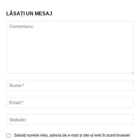
LĂSAȚI UN MESAJ
Comentariu:
Nu
Ema
Web
Salvați numele meu, adresa de e-mail și site-ul web în acest browser