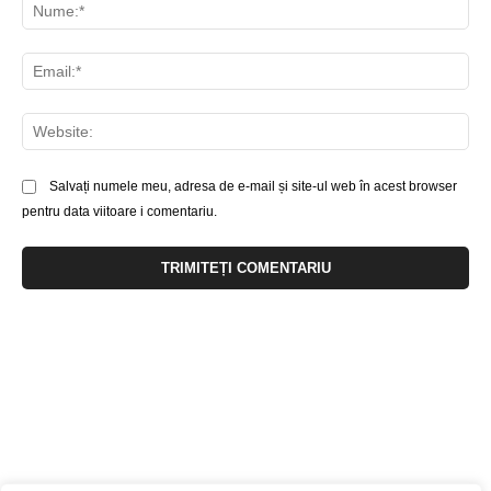
Nu
Ema
Web
Salvați numele meu, adresa de e-mail și site-ul web în acest browser
pentru data viitoare i comentariu.