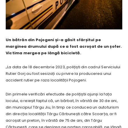
Un bătrân din Pojogeni și-a găsit sfârșitul pe
marginea drumului după ce a fost acroșat de un șofer.
Victima mergea pe lângă bicicletă.
„La data de 18 decembrie 2023, polițiști din cadrul Serviciului
Rutier Gorj au fost sesizați cu privire la producerea unui
accident rutier pe raza localității Pojogeni.
Din primele verificări efectuate de polițiștii ajunși la fața
locului, a reieșit faptul că, un bărbat, în vârstă de 30 de ani,
din municipiul Târgu Jiu, în timp ce conducea un autoturism
din direcția localității Târgu Cărbunești către Scoarța, ar fi
acroșat un pieton, în vârstă de 75 de ani, din Târgu
Cărbunești, care se deplasa pe partea carosabilă, pe lângă