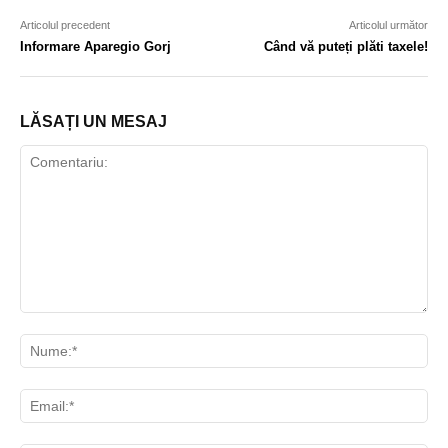
Articolul precedent
Articolul următor
Informare Aparegio Gorj
Când vă puteți plăti taxele!
LĂSAȚI UN MESAJ
Comentariu:
Nu
Ema