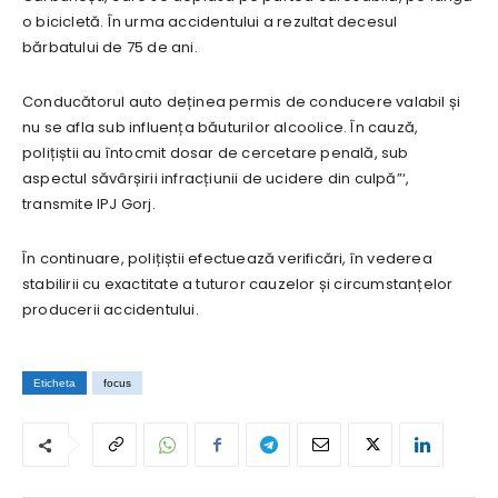
o bicicletă. În urma accidentului a rezultat decesul
bărbatului de 75 de ani.
Conducătorul auto deținea permis de conducere valabil și
nu se afla sub influența băuturilor alcoolice. În cauză,
polițiștii au întocmit dosar de cercetare penală, sub
aspectul săvârșirii infracțiunii de ucidere din culpă”‘,
transmite IPJ Gorj.
În continuare, polițiștii efectuează verificări, în vederea
stabilirii cu exactitate a tuturor cauzelor și circumstanțelor
producerii accidentului.
Eticheta
focus