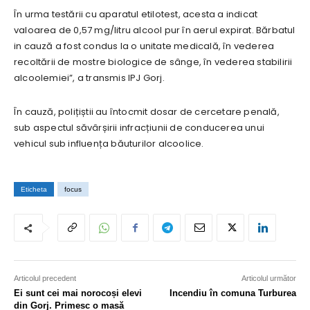
În urma testării cu aparatul etilotest, acesta a indicat
valoarea de 0,57 mg/litru alcool pur în aerul expirat. Bărbatul
in cauză a fost condus la o unitate medicală, în vederea
recoltării de mostre biologice de sânge, în vederea stabilirii
alcoolemiei”, a transmis IPJ Gorj.
În cauză, polițiștii au întocmit dosar de cercetare penală,
sub aspectul săvârșirii infracțiunii de conducerea unui
vehicul sub influența băuturilor alcoolice.
Eticheta
focus
Articolul precedent
Articolul următor
Ei sunt cei mai norocoși elevi
Incendiu în comuna Turburea
din Gorj. Primesc o masă