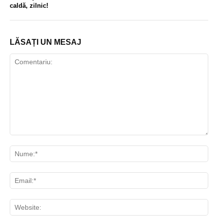
caldă, zilnic!
LĂSAȚI UN MESAJ
Comentariu:
Nu
Ema
Web