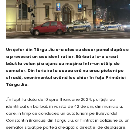
Un șofer din Târgu Jiu s-a ales cu dosar penal după ce
a provocat un accident rutier. Bărbatul s-a urcat
băut la volan și a ajuns cu mașina într-un stâlp de
semafor. Din fericire la aceea oră nu erau pietoni pe
stradă, evenimentul având loc chiar în fața Primăriei
Târgu Jiu.
„În fapt, la data de 10 spre 11 ianuarie 2024, polițiștii au
identificat un bărbat, în vârstă de 42 de ani, din municipiu,
care, in timp ce conducea un autoturism pe Bulevardul
Constantin Brâncuși din Târgu Jiu, ar fi intrat în coliziune cu un
semafor situat pe partea dreaptă a direcției de deplasare.