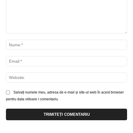
Comentariu:
Nu
Ema
Web
Salvați numele meu, adresa de e-mail și site-ul web în acest browser
pentru data viitoare i comentariu.