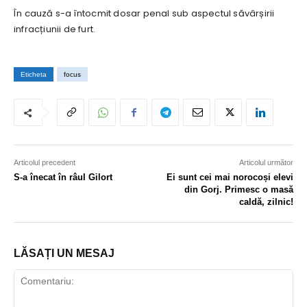
În cauză s-a întocmit dosar penal sub aspectul săvârșirii
infracțiunii de furt.
Eticheta
focus
Articolul precedent
Articolul următor
S-a înecat în râul Gilort
Ei sunt cei mai norocoși elevi
din Gorj. Primesc o masă
caldă, zilnic!
LĂSAȚI UN MESAJ