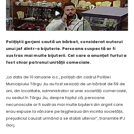
Polițiștii gorjeni caută un bărbat, considerat autorul
unui jaf dintr-o bijuterie. Persoana suspectă ar fi
sustras mai multe bijuterii. Cel care a anunțat furtul a
fost chiar patronul unității comeciale.
„La data de 10 ianuarie a.c., polițiști din cadrul Poliției
Municipiului Târgu Jiu au fost sesizați de un bărbat de 59 de
ani, din localitate, administrator al unei societăți comerciale,
cu sediul în Târgu Jiu, despre faptul că, persoane
necunoscute ar fi sustras mai multe bijuterii din argint care
erau expuse la vânzare pe tejgheaua din incinta societății,
prejudiciul cauzat urmând a se stabili ulterior”, transmite IPJ
Gorj.