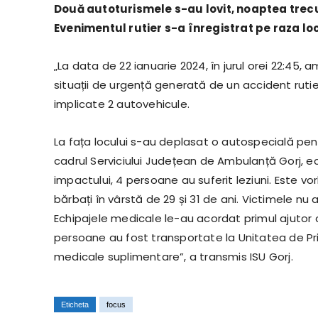
Două autoturismele s-au lovit, noaptea trecu
Evenimentul rutier s-a înregistrat pe raza loc
„La data de 22 ianuarie 2024, în jurul orei 22:45, 
situații de urgență generată de un accident ruti
implicate 2 autovehicule.
La fața locului s-au deplasat o autospecială pen
cadrul Serviciului Județean de Ambulanță Gorj, e
impactului, 4 persoane au suferit leziuni. Este vo
bărbați în vârstă de 29 și 31 de ani. Victimele nu
Echipajele medicale le-au acordat primul ajutor cali
persoane au fost transportate la Unitatea de Primi
medicale suplimentare”, a transmis ISU Gorj.
Eticheta
focus