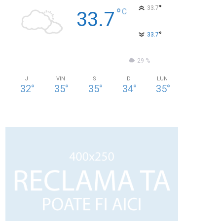
°
33.7
°
C
33.7
°
33.7
23 %
3kmh
29 %
J
VIN
S
D
LUN
32
°
35
°
35
°
34
°
35
°