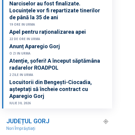
Narciselor au fost finalizate.
Locuințele vor fi repartizate tinerilor
de până la 35 de ani
19 ORE IN URMA
Apel pentru raționalizarea apei
22 DE ORE IN URMA
Anunț Aparegio Gorj
O ZI IN URMA
Atenție, șoferi! A început săptămâna
radarelor ROADPOL
2 ZILE IN URMA
Locuitorii din Bengești-Ciocadia,
așteptați să încheie contract cu
Aparegio Gorj
IULIE 30, 2026
JUDEȚUL GORJ
Nori Împrăștiați