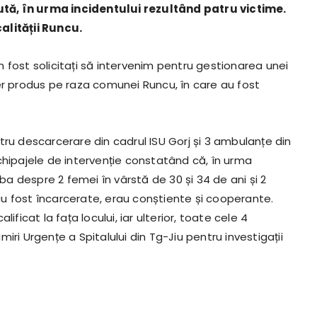
tă, în urma incidentului rezultând patru victime.
alității Runcu.
am fost solicitați să intervenim pentru gestionarea unei
er produs pe raza comunei Runcu, în care au fost
tru descarcerare din cadrul ISU Gorj și 3 ambulanțe din
chipajele de intervenție constatând că, în urma
rba despre 2 femei în vârstă de 30 și 34 de ani și 2
 au fost încarcerate, erau conștiente și cooperante.
ficat la fața locului, iar ulterior, toate cele 4
ri Urgențe a Spitalului din Tg-Jiu pentru investigații