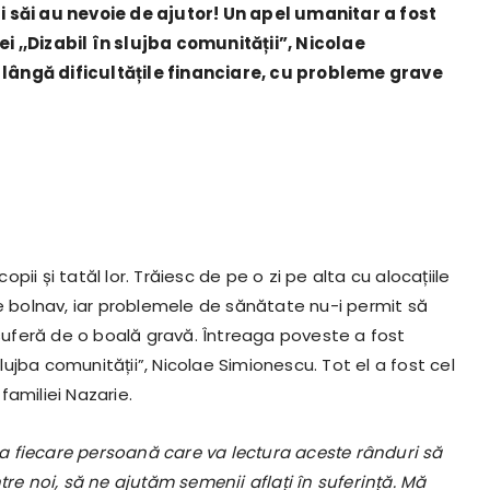
i săi au nevoie de ajutor! Un apel umanitar a fost
i ,,Dizabil în slujba comunității”, Nicolae
lângă dificultățile financiare, cu probleme grave
opii și tatăl lor. Trăiesc de pe o zi pe alta cu alocațiile
te bolnav, iar problemele de sănătate nu-i permit să
 suferă de o boală gravă. Întreaga poveste a fost
slujba comunității”, Nicolae Simionescu. Tot el a fost cel
 familiei Nazarie.
a fiecare persoană care va lectura aceste rânduri să
tre noi, să ne ajutăm semenii aflați în suferință. Mă