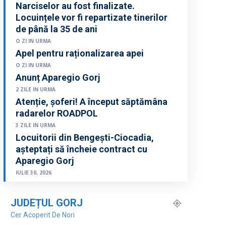
Narciselor au fost finalizate.
Locuințele vor fi repartizate tinerilor
de până la 35 de ani
O ZI IN URMA
Apel pentru raționalizarea apei
O ZI IN URMA
Anunț Aparegio Gorj
2 ZILE IN URMA
Atenție, șoferi! A început săptămâna
radarelor ROADPOL
3 ZILE IN URMA
Locuitorii din Bengești-Ciocadia,
așteptați să încheie contract cu
Aparegio Gorj
IULIE 30, 2026
JUDEȚUL GORJ
Cer Acoperit De Nori