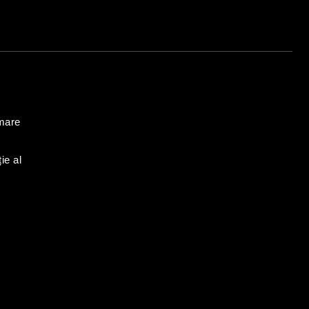
 mare
ie al
e