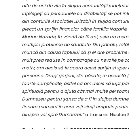
aflu de ani de zile în slujba comunității județului
înțelegeți că persoanele cu dizabilități se pot int
din conturile Asociației ,,Dizabil în slujba comuni
plecat un sprijin financiar către familia Nazari
Marian Nazarie, în vârstă de 10 ani, este un memb
multiple probleme de sănătate. Din păcate, tatăl
muncă din cauza faptului că și el are probleme de
mult prea reduse în comparație cu nevoile pe care
motiv, am decis să le acord acest sprijin și spe
persoane. Dragi gorjeni, din păcate, în această ța
foarte complicate, astfel că am decis să lupt pâ
spirituală pentru a ajuta cât mai multe persoane af
Dumnezeu pentru șansa de a fi în slujba dumneavo
fiecare moment în care veți simți empatie pentr
dinspre voi spre Dumnezeu”
a transmis Nicolae 