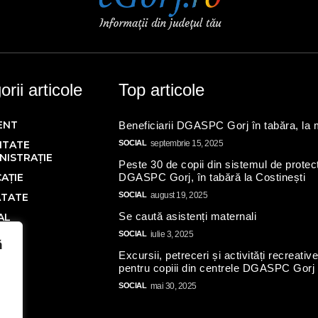
rii articole
Top articole
ENT
Beneficiarii DGASPC Gorj în tabăra, la
ITATE
SOCIAL
septembrie 15, 2025
NISTRAȚIE
Peste 30 de copii din sistemul de protecț
AȚIE
DGASPC Gorj, în tabără la Costinești
SOCIAL
august 19, 2025
ĂTATE
Se caută asistenți maternali
AL
SOCIAL
iulie 3, 2025
Ă
ă
Excursii, petreceri și activități recreativ
IC
pentru copiii din centrele DGASPC Gorj
SOCIAL
mai 30, 2025
N
AL