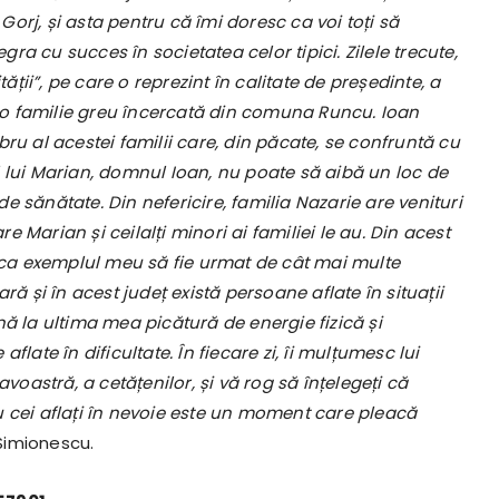
 Gorj, și asta pentru că îmi doresc ca voi toți să
egra cu succes în societatea celor tipici. Zilele trecute,
tății”, pe care o reprezint în calitate de președinte, a
e, o familie greu încercată din comuna Runcu. Ioan
ru al acestei familii care, din păcate, se confruntă cu
 lui Marian, domnul Ioan, nu poate să aibă un loc de
 sănătate. Din nefericire, familia Nazarie are venituri
 Marian și ceilalți minori ai familiei le au. Din acest
r ca exemplul meu să fie urmat de cât mai multe
ră și în acest județ există persoane aflate în situații
nă la ultima mea picătură de energie fizică și
late în dificultate. În fiecare zi, îi mulțumesc lui
astră, a cetățenilor, și vă rog să înțelegeți că
u cei aflați în nevoie este un moment care pleacă
Simionescu.