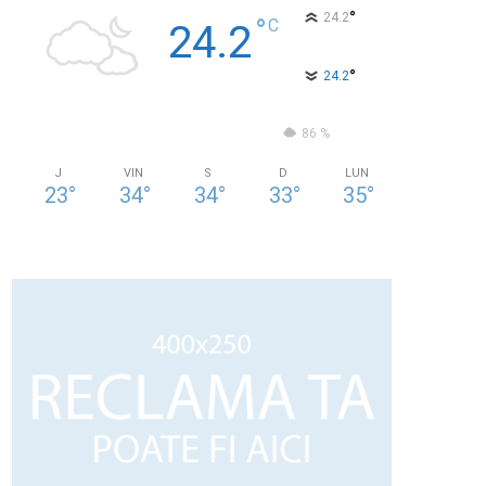
°
24.2
°
C
24.2
°
24.2
62 %
1kmh
86 %
J
VIN
S
D
LUN
23
°
34
°
34
°
33
°
35
°