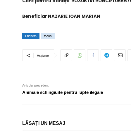
Cont pentru donații: RO30BTRLRONCRT05557
Beneficiar NAZARIE IOAN MARIAN
Eticheta
focus
Acțiune
Articolul precedent
Animale schingiuite pentru lupte ilegale
LĂSAȚI UN MESAJ