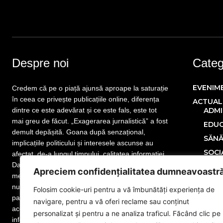
Despre noi
Catego
EVENIM
Credem că pe o piață ajunsă aproape la saturație
în ceea ce privește publicațiile online, diferența
ACTUAL
dintre ce este adevărat și ce este fals, este tot
ADMI
mai greu de făcut. „Exagerarea jurnalistică” a fost
EDUC
demult depășită. Goana după senzațional,
SĂN
implicațiile politicului și interesele ascunse au
SOCI
afectat, de-a lungul timpului, calitatea informației.
Dar nu este totul pierdut! Mai sunt publicații care
POLITIC
Apreciem confidențialitatea dumneavoastr
merită atenția cititorului. Mai sunt jurnaliști care
ECONOM
nu și-au uitat menirea. Mai sunt redactori
Folosim cookie-uri pentru a vă îmbunătăți experiența de
SPORT
pasionați de meseria lor, iar noi facem parte din
navigare, pentru a vă oferi reclame sau conținut
MONDE
această categorie. www.eGorj.ro vă aduce
personalizat și pentru a ne analiza traficul. Făcând clic pe
informații din județul dumneavoastră! Suntem la
NAȚION