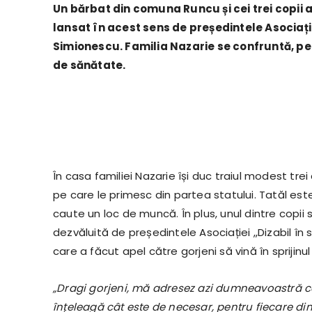
Un bărbat din comuna Runcu și cei trei copii a
lansat în acest sens de președintele Asociație
Simionescu. Familia Nazarie se confruntă, pe 
de sănătate.
În casa familiei Nazarie își duc traiul modest trei c
pe care le primesc din partea statului. Tatăl es
caute un loc de muncă. În plus, unul dintre copii
dezvăluită de președintele Asociației ,,Dizabil în 
care a făcut apel către gorjeni să vină în sprijinul
„Dragi gorjeni, mă adresez azi dumneavoastră c
înțeleagă cât este de necesar, pentru fiecare din