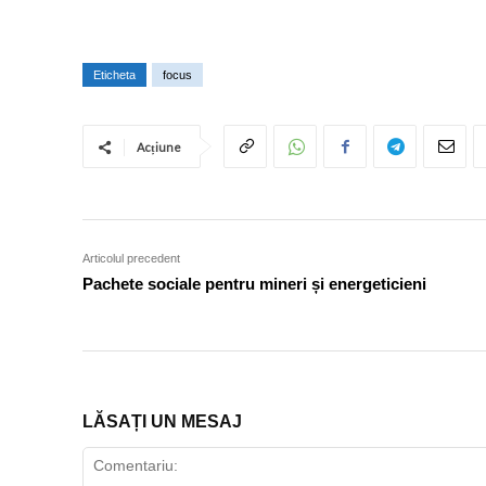
Eticheta
focus
Acțiune
Articolul precedent
Pachete sociale pentru mineri și energeticieni
LĂSAȚI UN MESAJ