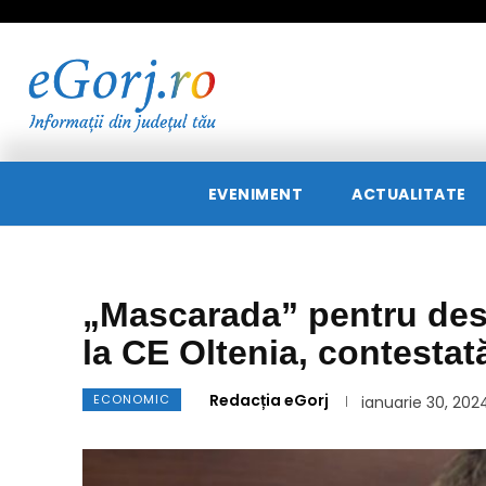
EVENIMENT
ACTUALITATE
„Mascarada” pentru de
la CE Oltenia, contestat
Redacția eGorj
ECONOMIC
ianuarie 30, 202