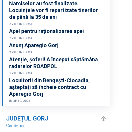
Narciselor au fost finalizate.
Locuințele vor fi repartizate tinerilor
de până la 35 de ani
2 ZILE IN URMA
Apel pentru raționalizarea apei
2 ZILE IN URMA
Anunț Aparegio Gorj
2 ZILE IN URMA
Atenție, șoferi! A început săptămâna
radarelor ROADPOL
3 ZILE IN URMA
Locuitorii din Bengești-Ciocadia,
așteptați să încheie contract cu
Aparegio Gorj
IULIE 30, 2026
JUDEȚUL GORJ
Cer Senin