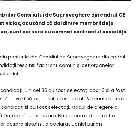
brilor Consiliului de Supraveghere din cadrul CE
st viciat, acuzând că doi dintre membrii deja
lea, sunt cei care au semnat contractul societății
in posturile din Consiliul de Supraveghere din cadrul
ndidații respinși fac front comun și cer organelor
elecției.
andidați. Din cei 30 au fost selectați doar 3 și a fost
stă dovezi că procesul a fost viciat. Semnatari acelui
 candidați și au fost selectați. Modul de alegere a
.(…) Da, am făcut sesizare. Nu puteam să accept o
r despre sistem”, a declarat Daniel Burlan.