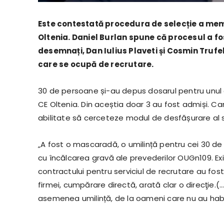
Este contestată procedura de selecție a mem
Oltenia. Daniel Burlan spune că procesul a fo
desemnați, Dan Iulius Plaveti și Cosmin Trufe
care se ocupă de recrutare.
30 de persoane și-au depus dosarul pentru unul d
CE Oltenia. Din aceștia doar 3 au fost admiși. Ca
abilitate să cerceteze modul de desfășurare al s
„A fost o mascaradă, o umilință pentru cei 30 de c
cu încălcarea gravă ale prevederilor OUGn109. Exi
contractului pentru serviciul de recrutare au fost
firmei, cumpărare directă, arată clar o direcţie
asemenea umilință, de la oameni care nu au haba