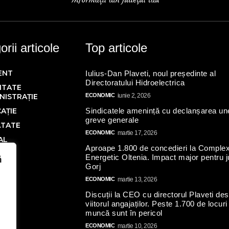
rii articole
Top articole
ENT
Iulius-Dan Plaveti, noul președinte al
Directoratului Hidroelectrica
ITATE
NISTRAȚIE
ECONOMIC
iunie 2, 2026
AȚIE
Sindicatele amenință cu declanșarea un
greve generale
ĂTATE
ECONOMIC
martie 17, 2026
AL
Aproape 1.800 de concedieri la Complex
Ă
Energetic Oltenia. Impact major pentru j
ă
Gorj
IC
ECONOMIC
martie 13, 2026
Discuții la CEO cu directorul Plaveti de
N
viitorul angajaților. Peste 1.700 de locuri
AL
muncă sunt în pericol
ate
ECONOMIC
martie 10, 2026