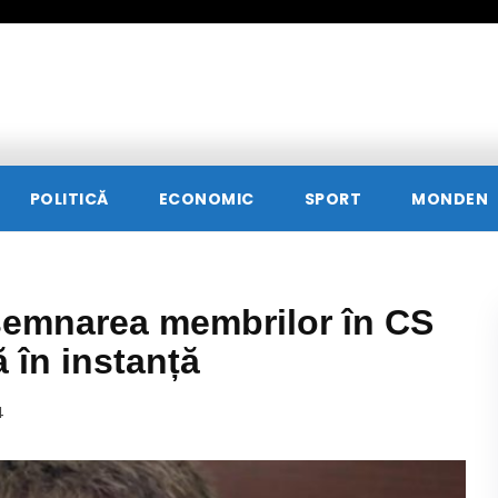
POLITICĂ
ECONOMIC
SPORT
MONDEN
semnarea membrilor în CS
ă în instanță
4