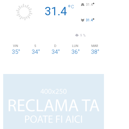
°
31.4
°
C
31.4
°
31.4
37 %
2.8kmh
9 %
VIN
S
D
LUN
MAR
35
°
34
°
34
°
36
°
38
°