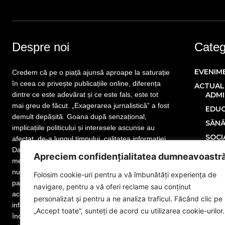
Despre noi
Catego
EVENIM
Credem că pe o piață ajunsă aproape la saturație
în ceea ce privește publicațiile online, diferența
ACTUAL
dintre ce este adevărat și ce este fals, este tot
ADMI
mai greu de făcut. „Exagerarea jurnalistică” a fost
EDUC
demult depășită. Goana după senzațional,
SĂN
implicațiile politicului și interesele ascunse au
SOCI
afectat, de-a lungul timpului, calitatea informației.
Dar nu este totul pierdut! Mai sunt publicații care
POLITIC
Apreciem confidențialitatea dumneavoastr
merită atenția cititorului. Mai sunt jurnaliști care
ECONOM
nu și-au uitat menirea. Mai sunt redactori
Folosim cookie-uri pentru a vă îmbunătăți experiența de
SPORT
pasionați de meseria lor, iar noi facem parte din
navigare, pentru a vă oferi reclame sau conținut
MONDE
această categorie. www.eGorj.ro vă aduce
personalizat și pentru a ne analiza traficul. Făcând clic pe
informații din județul dumneavoastră! Suntem la
NAȚION
„Accept toate”, sunteți de acord cu utilizarea cookie-urilor.
început de drum, dar suntem pregătiți să dăm
Publicit