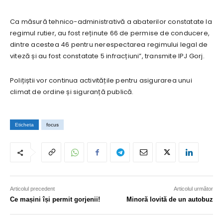
Ca măsură tehnico-administrativă a abaterilor constatate la
regimul rutier, au fost reținute 66 de permise de conducere,
dintre acestea 46 pentru nerespectarea regimului legal de
viteză și au fost constatate 5 infracțiuni”, transmite IPJ Gorj.
Polițiștii vor continua activitățile pentru asigurarea unui
climat de ordine și siguranță publică.
Eticheta
focus
Articolul precedent
Articolul următor
Ce mașini își permit gorjenii!
Minoră lovită de un autobuz