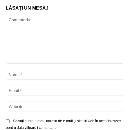
LĂSAȚI UN MESAJ
Comentariu:
Nu
Ema
Web
Salvați numele meu, adresa de e-mail și site-ul web în acest browser
pentru data viitoare i comentariu.