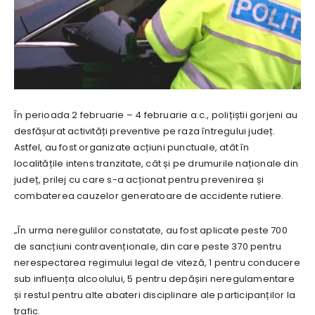
În perioada 2 februarie – 4 februarie a.c., polițiștii gorjeni au
desfășurat activități preventive pe raza întregului județ.
Astfel, au fost organizate acțiuni punctuale, atât în
localitățile intens tranzitate, cât și pe drumurile naționale din
județ, prilej cu care s-a acționat pentru prevenirea și
combaterea cauzelor generatoare de accidente rutiere.
„În urma neregulilor constatate, au fost aplicate peste 700
de sancțiuni contravenționale, din care peste 370 pentru
nerespectarea regimului legal de viteză, 1 pentru conducere
sub influența alcoolului, 5 pentru depășiri neregulamentare
și restul pentru alte abateri disciplinare ale participanților la
trafic.