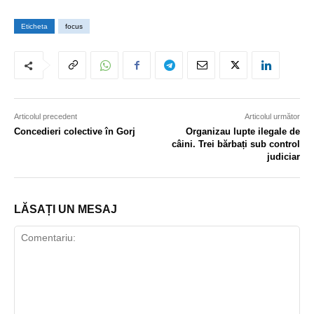
Eticheta
focus
Articolul precedent
Articolul următor
Concedieri colective în Gorj
Organizau lupte ilegale de
câini. Trei bărbați sub control
judiciar
LĂSAȚI UN MESAJ