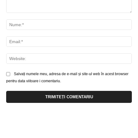
Comentariu:
Nu
Ema
Web
Salvați numele meu, adresa de e-mail și site-ul web în acest browser
pentru data viitoare i comentariu.