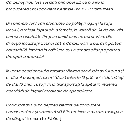
Cărbunești au fost sesizați prin apel 112, cu privire la
producerea unui accident rutier pe DN-67-B Cărbunești.
Din primele verificări efectuate de polițiștii ajunși la fața
locului, a reieșit faptul că, o femeie, în vârstă de 34 de ani, din
comuna Licurici, în timp ce conducea un autoturism din
direcția localității Licurici către Cărbunești, a părăsit partea
carosabilă, intrând în coliziune cu un arbore aflat pe partea
dreaptă a drumului.
În urma accidentului a rezultat rănirea conducătorului auto și
a altor 4 pasageri minori (două fete de 10 și 15 ani și doi băieți
de 11 și 10 ani), cu toții fiind transportați la spital în vederea
acordării de îngrijiri medicale de specialitate.
Conducătorul auto deținea permis de conducere
corespunzător și urmează să îi fie prelevate mostre biologice
de sânge”,
transmite IPJ Gorj.