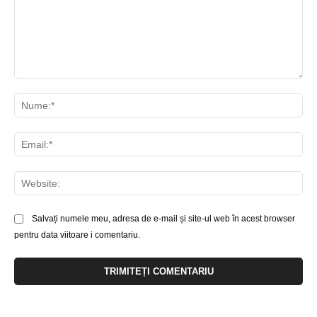
Comentariu:
Nu
Ema
Web
Salvați numele meu, adresa de e-mail și site-ul web în acest browser
pentru data viitoare i comentariu.