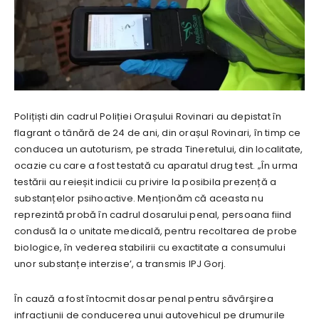
Polițiști din cadrul Poliției Orașului Rovinari au depistat în
flagrant o tânără de 24 de ani, din orașul Rovinari, în timp ce
conducea un autoturism, pe strada Tineretului, din localitate,
ocazie cu care a fost testată cu aparatul drug test. „În urma
testării au reieșit indicii cu privire la posibila prezență a
substanțelor psihoactive. Menționăm că aceasta nu
reprezintă probă în cadrul dosarului penal, persoana fiind
condusă la o unitate medicală, pentru recoltarea de probe
biologice, în vederea stabilirii cu exactitate a consumului
unor substanțe interzise’, a transmis IPJ Gorj.
În cauză a fost întocmit dosar penal pentru săvârşirea
infracţiunii de conducerea unui autovehicul pe drumurile