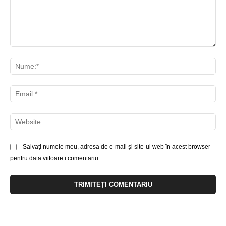
Comentariu:
Nu
Ema
Web
Salvați numele meu, adresa de e-mail și site-ul web în acest browser
pentru data viitoare i comentariu.