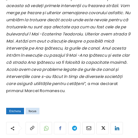
aceasta să vedeți primele intervenții cu frezarea străzii. Vom
merge pe frezare și ulterior amenajarea covorului asfaltic. Nu
umblăm la trotuare decât acolo unde este nevoie pentru că
trotuarele nu sunt așa afectate așa cum au fost cele de pe
bulevardul 1 Mai -Ecaterina Teodoroiu. Ulterior avem strada 9
Mai. Astăzi am avut o discuție despre o posibilă mică
intervenție pe Ana Ipătescu, la gurile de canal. Anul acesta
intrăm în execuție cu pasajul 9 Mai -Ana Ipătescu și este clar
că strada Ana Ipătescu va fi folosită la capacitate maximă.
Acolo avem ceva probleme legate de gurile de canal și
intervențiile care s-au făcut în timp de diversele societăți
care asigură utilitățile pentru cetățeni”
, a mai declarat
primarul Marcel Romanescu.
Eticheta
focus