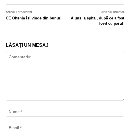
Articolul precedent
Articolul următor
CE Oltenia își vinde din bunuri
Ajuns la spital, după ce a fost
lovit cu parul
LĂSAȚI UN MESAJ
Comentariu:
Nu
Ema