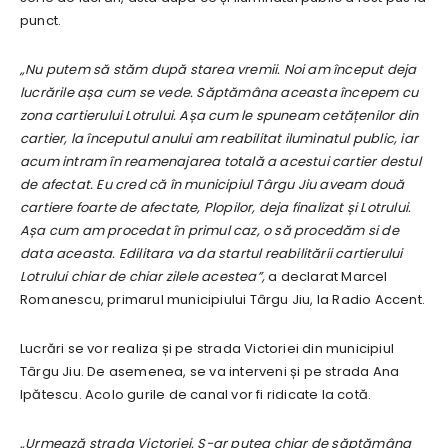
punct.
„Nu putem să stăm după starea vremii. Noi am început deja
lucrările așa cum se vede. Săptămâna aceasta începem cu
zona cartierului Lotrului. Așa cum le spuneam cetățenilor din
cartier, la începutul anului am reabilitat iluminatul public, iar
acum intram în reamenajarea totală a acestui cartier destul
de afectat. Eu cred că în municipiul Târgu Jiu aveam două
cartiere foarte de afectate, Plopilor, deja finalizat și Lotrului.
Așa cum am procedat în primul caz, o să procedăm si de
data aceasta. Edilitara va da startul reabilitării cartierului
Lotrului chiar de chiar zilele acestea”,
a declarat Marcel
Romanescu, primarul municipiului Târgu Jiu, la Radio Accent.
Lucrări se vor realiza și pe strada Victoriei din municipiul
Târgu Jiu. De asemenea, se va interveni și pe strada Ana
Ipătescu. Acolo gurile de canal vor fi ridicate la cotă.
„Urmează strada Victoriei. S-ar putea chiar de săptămâna