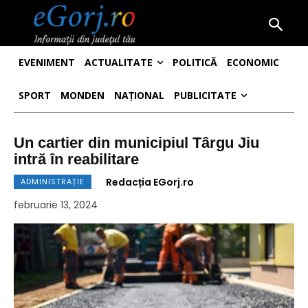
EVENIMENT
ACTUALITATE
POLITICĂ
ECONOMIC
SPORT
MONDEN
NAȚIONAL
PUBLICITATE
Un cartier din municipiul Târgu Jiu
intră în reabilitare
Redacția EGorj.ro
ADMINISTRAȚIE
februarie 13, 2024