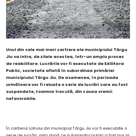
Unul din cele mai mari cartiere ale municipiului Târgu
Jiu va intra, de zilele acestea, într-un amplu proces
de reabilitare. Lucrările vor fi executate de Edilitara
Public, societate aflată în subordinea primăriei
municipiului Târgu Jiu. De asemenea, în perioada
următoare vor fi reluate o serie de lucrări care au fost
suspendate, toamna trecută, din cauza vremii
nefavorabile.
În cartierul Lotrului din municipiul Târgu Jiu vor fi executate o
serie de lucrări, asta după ce și iluminatul public a fost pus la