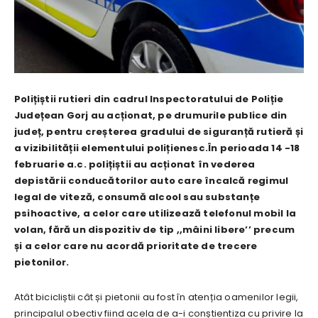
Polițiștii rutieri din cadrul Inspectoratului de Poliție
Județean Gorj au acționat, pe drumurile publice din
județ, pentru creșterea gradului de siguranță rutieră și
a vizibilității elementului polițienesc.În perioada 14 -18
februarie a.c. polițiștii au acționat în vederea
depistării conducătorilor auto care încalcă regimul
legal de viteză, consumă alcool sau substanțe
psihoactive, a celor care utilizează telefonul mobil la
volan, fără un dispozitiv de tip ,,mâini libere’’ precum
și a celor care nu acordă prioritate de trecere
pietonilor.
Atât bicicliștii cât și pietonii au fost în atenția oamenilor legii,
principalul obectiv fiind acela de a-i conștientiza cu privire la