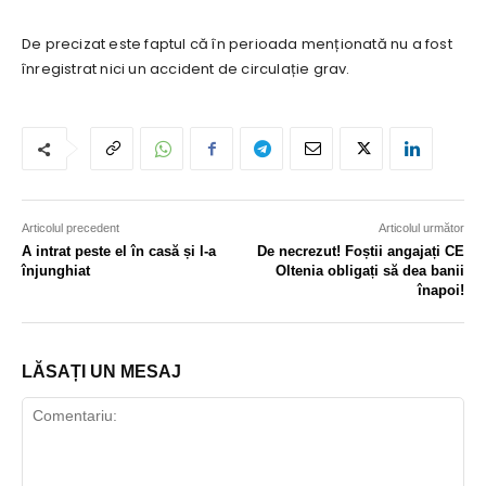
De precizat este faptul că în perioada menționată nu a fost
înregistrat nici un accident de circulație grav.
Articolul precedent
Articolul următor
A intrat peste el în casă și l-a
De necrezut! Foștii angajați CE
înjunghiat
Oltenia obligați să dea banii
înapoi!
LĂSAȚI UN MESAJ