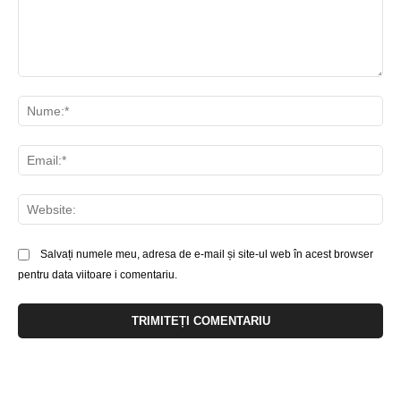
Comentariu:
Nu
Ema
Web
Salvați numele meu, adresa de e-mail și site-ul web în acest browser
pentru data viitoare i comentariu.