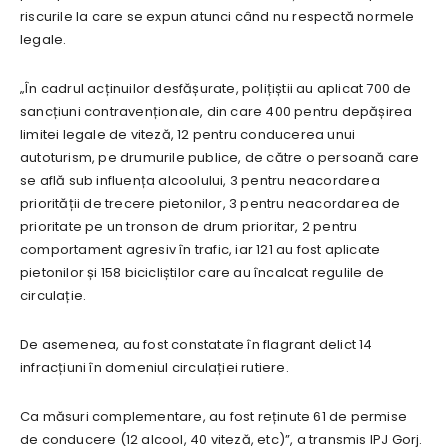
riscurile la care se expun atunci când nu respectă normele
legale.
„În cadrul acținuilor desfășurate, polițiștii au aplicat 700 de
sancțiuni contravenționale, din care 400 pentru depășirea
limitei legale de viteză, 12 pentru conducerea unui
autoturism, pe drumurile publice, de către o persoană care
se află sub influența alcoolului, 3 pentru neacordarea
priorității de trecere pietonilor, 3 pentru neacordarea de
prioritate pe un tronson de drum prioritar, 2 pentru
comportament agresiv în trafic, iar 121 au fost aplicate
pietonilor și 158 bicicliștilor care au încalcat regulile de
circulație.
De asemenea, au fost constatate în flagrant delict 14
infracțiuni în domeniul circulației rutiere.
Ca măsuri complementare, au fost reținute 61 de permise
de conducere (12 alcool, 40 viteză, etc)”, a transmis IPJ Gorj.