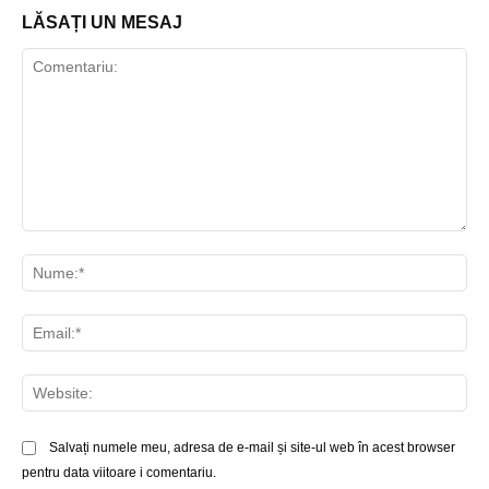
LĂSAȚI UN MESAJ
Comentariu:
Nu
Ema
Web
Salvați numele meu, adresa de e-mail și site-ul web în acest browser
pentru data viitoare i comentariu.