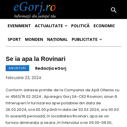
EVENIMENT
ACTUALITATE
POLITICĂ
ECONOMIC
SPORT
MONDEN
NAȚIONAL
PUBLICITATE
Se ia apa la Rovinari
Redacția eGorj
ANUNTURI
februarie 23, 2024
Conform adresei primite de la Compania de Apă Oltenia cu
nr.4563/15.02.2024 , Aparegio Gorj SA-CED Rovinari, anun ă
întreruperi în furnizarea apei potabilei din data de
26.02.2024, ora 00.00 până în data de 02.03.2024, ora 00.00.
În această perioadă, în localitatea Rovinari, apa se va
furniza dimineața și seara ,în întervalul orar 05.00-09.00,