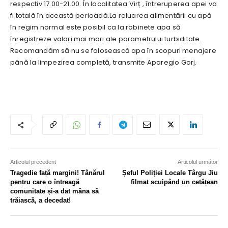
respectiv 17.00-21.00. În localitatea Virț , întreruperea apei va
fi totală în această perioadă.La reluarea alimentării cu apă
în regim normal este posibil ca la robinete apa să
înregistreze valori mai mari ale parametrului turbiditate.
Recomandăm să nu se folosească apa în scopuri menajere
până la limpezirea completă, transmite Aparegio Gorj.
Articolul precedent
Articolul următor
Tragedie față margini! Tânărul
Șeful Poliției Locale Târgu Jiu
pentru care o întreagă
filmat scuipând un cetățean
comunitate și-a dat mâna să
trăiască, a decedat!