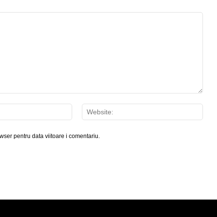
Email:*
Webs
wser pentru data viitoare i comentariu.