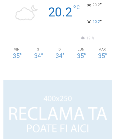
°
20.2
°
C
20.2
°
20.2
72 %
0.7kmh
19 %
VIN
S
D
LUN
MAR
35
°
34
°
34
°
35
°
35
°