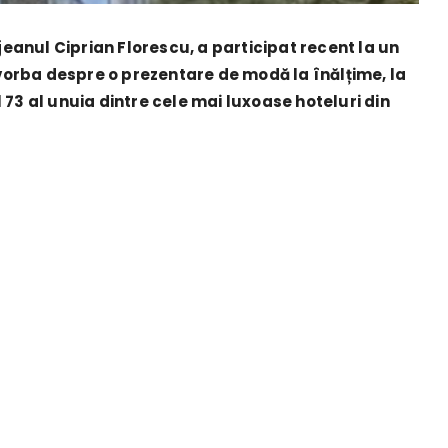
rjeanul Ciprian Florescu, a participat recent la un
orba despre o prezentare de modă la înălțime, la
 73 al unuia dintre cele mai luxoase hoteluri din