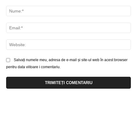
Comentariu:
Nu
Ema
Web
Salvați numele meu, adresa de e-mail și site-ul web în acest browser
pentru data viitoare i comentariu.