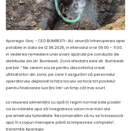
Aparegio Gorj – CED BUMBESTI-JIU, anunță întreruperea apei
potabile in data de 12.06.2025, in intervalul orar 09:00 – 11:00,
in vederea remedierii unei avarii aparute pe conducta de
distributie din str. Bumbesti. Zona afectata este str. Bumbesti
parțial .” Ne cerem scuze pentru disconfortul creat
utilizatorilor din zona, pe care îi asigurăm că personalul
operatorului deplasat la fața locului va face tot posibilul
pentru finalizarea lucrării într-un timp cât mai scurt.
La reluarea alimentării cu apă în regim normal este posibil
ca la robinete apa să înregistreze valori mai mari ale
parametrului turbiditate. Recomandăm să nu se folosească
apa în scopuri menajere până la limpezirea completa”,
transmite Aparegio.