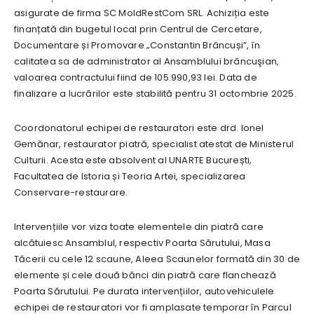
asigurate de firma SC MoldRestCom SRL. Achiziția este
finanțată din bugetul local prin Centrul de Cercetare,
Documentare și Promovare „Constantin Brâncuși”, în
calitatea sa de administrator al Ansamblului brâncuşian,
valoarea contractului fiind de 105.990,93 lei. Data de
finalizare a lucrărilor este stabilită pentru 31 octombrie 2025.
Coordonatorul echipei de restauratori este drd. Ionel
Gemănar, restaurator piatră, specialist atestat de Ministerul
Culturii. Acesta este absolvent al UNARTE București,
Facultatea de Istoria și Teoria Artei, specializarea
Conservare-restaurare.
Intervențiile vor viza toate elementele din piatră care
alcătuiesc Ansamblul, respectiv Poarta Sărutului, Masa
Tăcerii cu cele 12 scaune, Aleea Scaunelor formată din 30 de
elemente și cele două bănci din piatră care flanchează
Poarta Sărutului. Pe durata intervențiilor, autovehiculele
echipei de restauratori vor fi amplasate temporar în Parcul