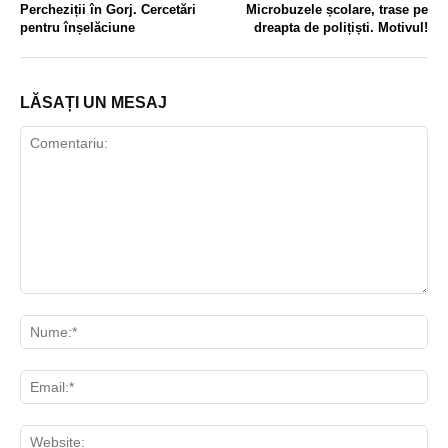
Percheziții în Gorj. Cercetări
Microbuzele școlare, trase pe
pentru înșelăciune
dreapta de polițiști. Motivul!
LĂSAȚI UN MESAJ
Comentariu:
Nu
Ema
Web