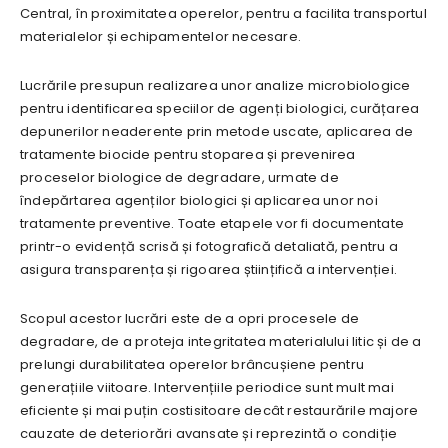
Central, în proximitatea operelor, pentru a facilita transportul
materialelor și echipamentelor necesare.
Lucrările presupun realizarea unor analize microbiologice
pentru identificarea speciilor de agenți biologici, curățarea
depunerilor neaderente prin metode uscate, aplicarea de
tratamente biocide pentru stoparea și prevenirea
proceselor biologice de degradare, urmate de
îndepărtarea agenților biologici și aplicarea unor noi
tratamente preventive. Toate etapele vor fi documentate
printr-o evidență scrisă și fotografică detaliată, pentru a
asigura transparența și rigoarea științifică a intervenției.
Scopul acestor lucrări este de a opri procesele de
degradare, de a proteja integritatea materialului litic și de a
prelungi durabilitatea operelor brâncușiene pentru
generațiile viitoare. Intervențiile periodice sunt mult mai
eficiente și mai puțin costisitoare decât restaurările majore
cauzate de deteriorări avansate și reprezintă o condiție