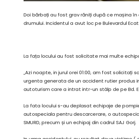
Doi bărbați au fost grav răniți după ce mașina în
drumului. Incidentul a avut loc pe Bulevardul Ecat
La fața locului au fost solicitate mai multe echip
„Azi noapte, in jurul orei 01:00, am fost solicitați
urgenta generata de un accident rutier produs in 
autoturism care a intrat intr-un stâlp de pe Bd. 
La fata locului s-au deplasat echipaje de pompi
autospeciala pentru descarcerare, o autospecial
SMURD, precum și un echipaj din cadrul SAJ Gorj.
In urma accidentului, au rezultat doua victime ( d