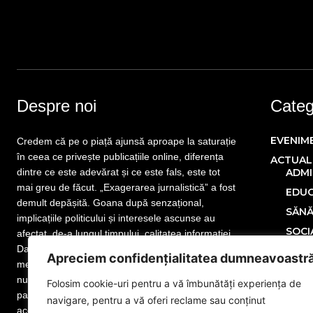
Despre noi
Catego
EVENIM
Credem că pe o piață ajunsă aproape la saturație
în ceea ce privește publicațiile online, diferența
ACTUAL
dintre ce este adevărat și ce este fals, este tot
ADMI
mai greu de făcut. „Exagerarea jurnalistică” a fost
EDUC
demult depășită. Goana după senzațional,
SĂN
implicațiile politicului și interesele ascunse au
SOCI
afectat, de-a lungul timpului, calitatea informației.
Dar nu este totul pierdut! Mai sunt publicații care
POLITIC
Apreciem confidențialitatea dumneavoastr
merită atenția cititorului. Mai sunt jurnaliști care
ECONOM
nu și-au uitat menirea. Mai sunt redactori
Folosim cookie-uri pentru a vă îmbunătăți experiența de
SPORT
pasionați de meseria lor, iar noi facem parte din
navigare, pentru a vă oferi reclame sau conținut
MONDE
această categorie. www.eGorj.ro vă aduce