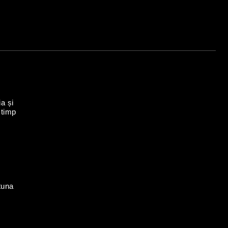
a și
 timp
tuna