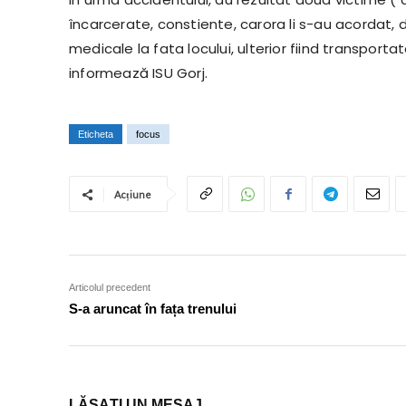
încarcerate, constiente, carora li s-au acordat, de
medicale la fata locului, ulterior fiind transport
informează ISU Gorj.
Eticheta
focus
Acțiune
Articolul precedent
S-a aruncat în fața trenului
LĂSAȚI UN MESAJ