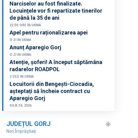
Narciselor au fost finalizate.
Locuințele vor fi repartizate tinerilor
de până la 35 de ani
22 DE ORE IN URMA
Apel pentru raționalizarea apei
O ZI IN URMA
Anunț Aparegio Gorj
O ZI IN URMA
Atenție, șoferi! A început săptămâna
radarelor ROADPOL
2 ZILE IN URMA
Locuitorii din Bengești-Ciocadia,
așteptați să încheie contract cu
Aparegio Gorj
IULIE 30, 2026
JUDEȚUL GORJ
Nori Împrăștiați