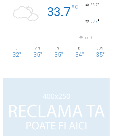
°
33.7
°
C
33.7
°
33.7
23 %
3kmh
29 %
J
VIN
S
D
LUN
32
°
35
°
35
°
34
°
35
°