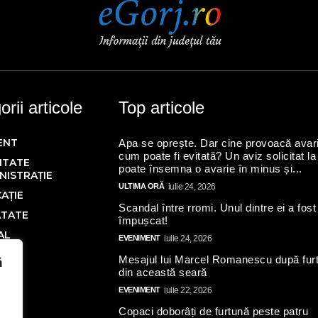
rii articole
Top articole
ENT
Apa se oprește. Dar cine provoacă avari
cum poate fi evitată? Un aviz solicitat la
ITATE
poate însemna o avarie în minus și...
NISTRAȚIE
ULTIMA ORĂ
iulie 24, 2026
AȚIE
Scandal între rromi. Unul dintre ei a fost
ĂTATE
împușcat!
AL
EVENIMENT
iulie 24, 2026
Ă
Mesajul lui Marcel Romanescu după fur
ă
din această seară
IC
EVENIMENT
iulie 22, 2026
Copaci doborâți de furtună peste patru
N