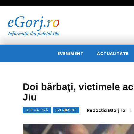
EVENIMENT
ACTUALITATE
Doi bărbați, victimele ac
Jiu
Redacția EGorj.ro
ULTIMA ORĂ
EVENIMENT