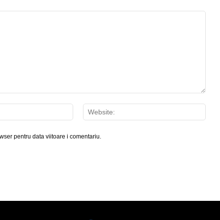
Email:*
Webs
wser pentru data viitoare i comentariu.