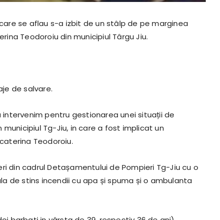
 care se aflau s-a izbit de un stâlp de pe marginea
erina Teodoroiu din municipiul Târgu Jiu.
aje de salvare.
 sa intervenim pentru gestionarea unei situații de
municipiul Tg-Jiu, in care a fost implicat un
Ecaterina Teodoroiu.
eri din cadrul Detașamentului de Pompieri Tg-Jiu cu o
a de stins incendii cu apa și spuma și o ambulanta
oi barbati in vârsta de 39, respectiv 36 de ani)