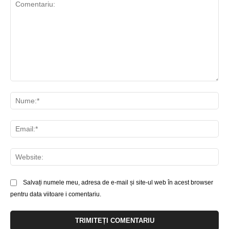
Comentariu:
Nu
Ema
Web
Salvați numele meu, adresa de e-mail și site-ul web în acest browser
pentru data viitoare i comentariu.