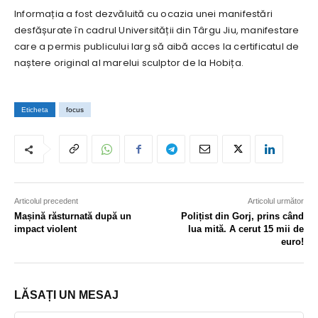
Informația a fost dezvăluită cu ocazia unei manifestări
desfășurate în cadrul Universității din Târgu Jiu, manifestare
care a permis publicului larg să aibă acces la certificatul de
naștere original al marelui sculptor de la Hobița.
Eticheta
focus
Articolul precedent
Articolul următor
Mașină răsturnată după un
Polițist din Gorj, prins când
impact violent
lua mită. A cerut 15 mii de
euro!
LĂSAȚI UN MESAJ