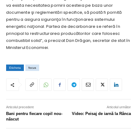
va exista necesitatea pornirii acesteia pe baza unor
documente şi reglementări specifice, să poată fi pornită
pentru a asigura siguranţa în funcţionarea sistemului
energetic naţional. Partea de decarbonare se referă în
principal la restructurarea producătorilor care folosesc
combustibil solid”, a precizat Dan Drăgan, secretar de stat în
Ministerul Economiei.
Eticheta
focus
Articolul precedent
Articolul următor
Bani pentru fiecare copil nou-
Video: Peisaj de iarnă la Rânca
născut