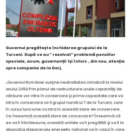
Guvernul pregătește închiderea grupului de la
Turceni. După ce au ” rezolvat” problemă pensiilor
speciale, acum, guvernanții își întorc , din nou, atenția
spre compania de la Gorj.
„Guvernul României susţine neutralitatea climatică la nivelul
anului 2050.Prin planul de restructurare unele capacităţi de
cărbune vor intra în conservare şi prima capacitate care va
intra în conservare va fi grupul numărul 7 de la Turceni, care
în cursul lunii iunie va intra în această stare de conservare.
Ce înseamnă această stare de conservare? Înseamnă că
ea va fi întotdeauna, această unitate va fi pregătită şi va fi la
dispoziţia dispecerului energetic naţional ca în cazul în care