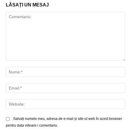
LĂSAȚI UN MESAJ
Comentariu:
Nu
Ema
Web
Salvați numele meu, adresa de e-mail și site-ul web în acest browser
pentru data viitoare i comentariu.