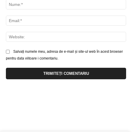
Nu
Ema
Web
Salvați numele meu, adresa de e-mail și site-ul web în acest browser
pentru data viitoare i comentariu.