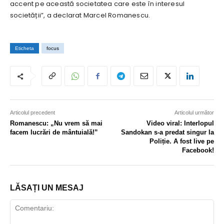
accent pe această societatea care este în interesul
societății”, a declarat Marcel Romanescu.
Eticheta
focus
Articolul precedent
Articolul următor
Romanescu: „Nu vrem să mai
Video viral: Interlopul
facem lucrări de mântuială!”
Sandokan s-a predat singur la
Poliție. A fost live pe
Facebook!
LĂSAȚI UN MESAJ