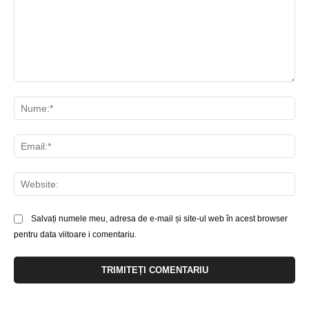
Comentariu:
Nu
Ema
Web
Salvați numele meu, adresa de e-mail și site-ul web în acest browser
pentru data viitoare i comentariu.