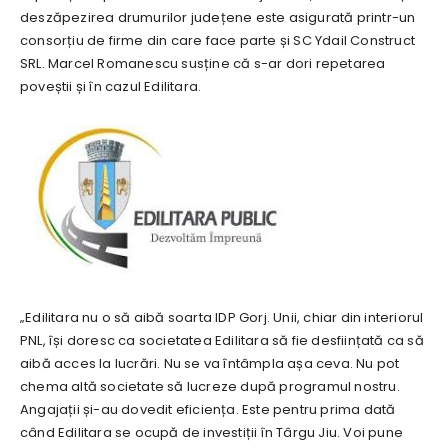
deszăpezirea drumurilor județene este asigurată printr-un
consorțiu de firme din care face parte și SC Ydail Construct
SRL. Marcel Romanescu susține că s-ar dori repetarea
poveștii și în cazul Edilitara.
„Edilitara nu o să aibă soarta IDP Gorj. Unii, chiar din interiorul
PNL, își doresc ca societatea Edilitara să fie desființată ca să
aibă acces la lucrări. Nu se va întâmpla așa ceva. Nu pot
chema altă societate să lucreze după programul nostru.
Angajații și-au dovedit eficiența. Este pentru prima dată
când Edilitara se ocupă de investiții în Târgu Jiu. Voi pune