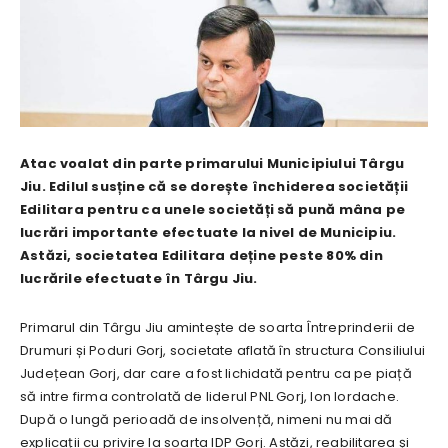
Atac voalat din parte primarului Municipiului Târgu
Jiu. Edilul susține că se dorește închiderea societății
Edilitara pentru ca unele societăți să pună mâna pe
lucrări importante efectuate la nivel de Municipiu.
Astăzi, societatea Edilitara deține peste 80% din
lucrările efectuate în Târgu Jiu.
Primarul din Târgu Jiu amintește de soarta Întreprinderii de
Drumuri și Poduri Gorj, societate aflată în structura Consiliului
Județean Gorj, dar care a fost lichidată pentru ca pe piață
să intre firma controlată de liderul PNL Gorj, Ion Iordache.
După o lungă perioadă de insolvență, nimeni nu mai dă
explicații cu privire la soarta IDP Gorj. Astăzi, reabilitarea și