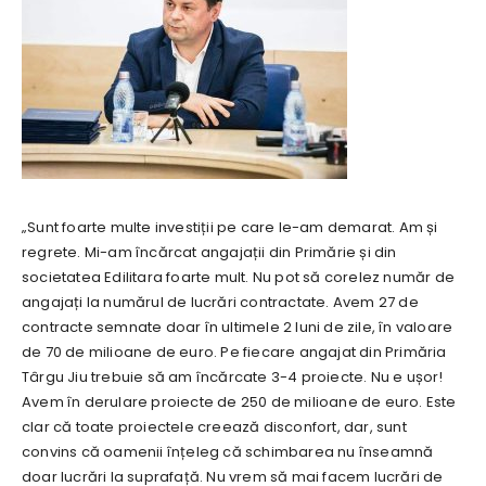
„Sunt foarte multe investiții pe care le-am demarat. Am și
regrete. Mi-am încărcat angajații din Primărie și din
societatea Edilitara foarte mult. Nu pot să corelez număr de
angajați la numărul de lucrări contractate. Avem 27 de
contracte semnate doar în ultimele 2 luni de zile, în valoare
de 70 de milioane de euro. Pe fiecare angajat din Primăria
Târgu Jiu trebuie să am încărcate 3-4 proiecte. Nu e ușor!
Avem în derulare proiecte de 250 de milioane de euro. Este
clar că toate proiectele creează disconfort, dar, sunt
convins că oamenii înțeleg că schimbarea nu înseamnă
doar lucrări la suprafață. Nu vrem să mai facem lucrări de