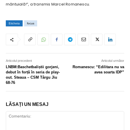
mântuială!”, a transmis Marcel Romanescu.
Eticheta
focus
Articolul precedent
Articolul următor
LNBM:Baschetbaliștii gorjeni,
Romanescu: “Edilitara nu va
debut în forță în seria de play-
avea soarta IDP”
out. Steaua – CSM Târgu Jiu
68-76
LĂSAȚI UN MESAJ