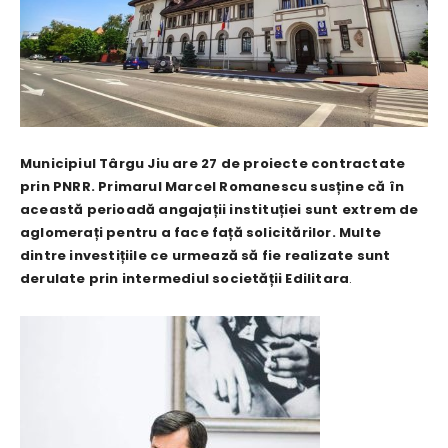
Municipiul Târgu Jiu are 27 de proiecte contractate
prin PNRR. Primarul Marcel Romanescu susține că în
această perioadă angajații instituției sunt extrem de
aglomerați pentru a face față solicitărilor. Multe
dintre investițiile ce urmează să fie realizate sunt
derulate prin intermediul societății Edilitara
.