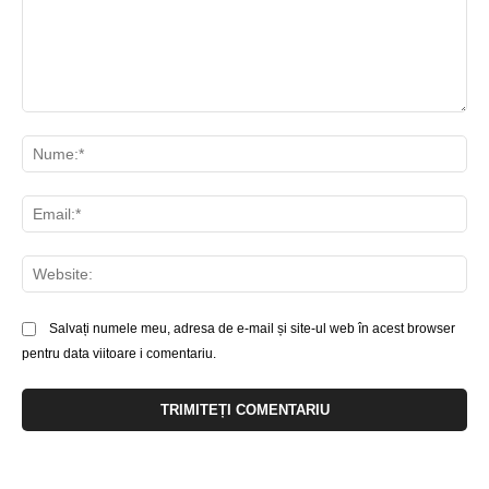
Comentariu:
Nu
Ema
Web
Salvați numele meu, adresa de e-mail și site-ul web în acest browser
pentru data viitoare i comentariu.