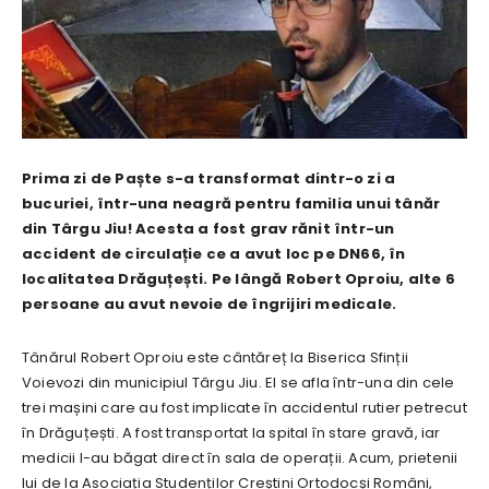
Prima zi de Paște s-a transformat dintr-o zi a
bucuriei, într-una neagră pentru familia unui tânăr
din Târgu Jiu! Acesta a fost grav rănit într-un
accident de circulație ce a avut loc pe DN66, în
localitatea Drăguțești. Pe lângă Robert Oproiu, alte 6
persoane au avut nevoie de îngrijiri medicale.
Tânărul Robert Oproiu este cântăreț la Biserica Sfinții
Voievozi din municipiul Târgu Jiu. El se afla într-una din cele
trei mașini care au fost implicate în accidentul rutier petrecut
în Drăguțești. A fost transportat la spital în stare gravă, iar
medicii l-au băgat direct în sala de operații. Acum, prietenii
lui de la Asociația Studenților Creștini Ortodocși Români,