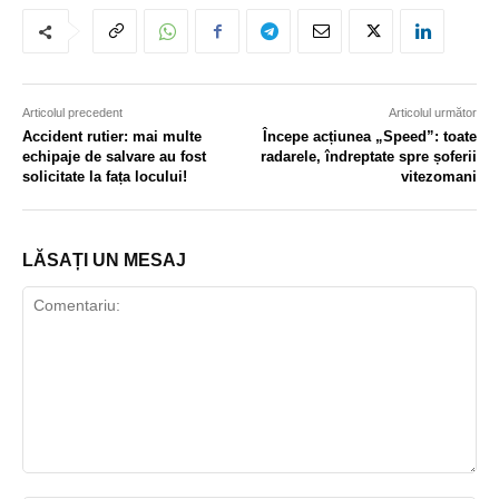
Articolul precedent
Articolul următor
Accident rutier: mai multe
Începe acțiunea „Speed”: toate
echipaje de salvare au fost
radarele, îndreptate spre șoferii
solicitate la fața locului!
vitezomani
LĂSAȚI UN MESAJ
Comentariu: