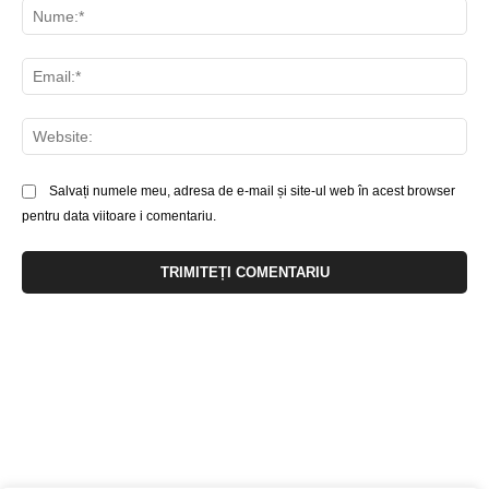
Nu
Ema
Web
Salvați numele meu, adresa de e-mail și site-ul web în acest browser
pentru data viitoare i comentariu.