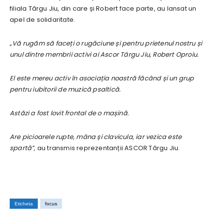
filiala Târgu Jiu, din care și Robert face parte, au lansat un
apel de solidaritate.
„
Vă rugăm să faceți o rugăciune și pentru prietenul nostru și
unul dintre membrii activi ai Ascor Târgu Jiu, Robert Oproiu.
El este mereu activ în asociația noastră făcând și un grup
pentru iubitorii de muzică psaltică.
Astăzi a fost lovit frontal de o mașină.
Are picioarele rupte, mâna și clavicula, iar vezica este
spartă”,
au transmis reprezentanții ASCOR Târgu Jiu.
Eticheta
focus