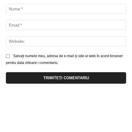
Comentariu:
Nu
Ema
Web
Salvați numele meu, adresa de e-mail și site-ul web în acest browser
pentru data viitoare i comentariu.