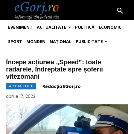
EVENIMENT
ACTUALITATE
POLITICĂ
ECONOMIC
SPORT
MONDEN
NAȚIONAL
PUBLICITATE
Începe acțiunea „Speed”: toate
radarele, îndreptate spre șoferii
vitezomani
Redacția EGorj.ro
ACTUALITATE
aprilie 17, 2023