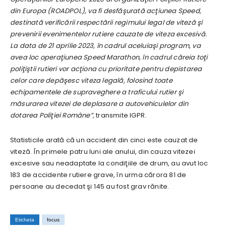
din Europa (ROADPOL), va fi desfăşurată acţiunea Speed,
destinată verificării respectării regimului legal de viteză şi
prevenirii evenimentelor rutiere cauzate de viteza excesivă.
La data de 21 aprilie 2023, în cadrul aceluiaşi program, va
avea loc operaţiunea Speed Marathon, în cadrul căreia toţi
poliţiştii rutieri vor acţiona cu prioritate pentru depistarea
celor care depăşesc viteza legală, folosind toate
echipamentele de supraveghere a traficului rutier şi
măsurarea vitezei de deplasare a autovehiculelor din
dotarea Poliţiei Române”,
transmite IGPR.
Statisticile arată că un accident din cinci este cauzat de
viteză. În primele patru luni ale anului, din cauza vitezei
excesive sau neadaptate la condiţiile de drum, au avut loc
183 de accidente rutiere grave, în urma cărora 81 de
persoane au decedat şi 145 au fost grav rănite.
Eticheta
focus