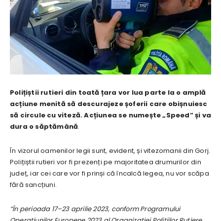
Polițiștii rutieri din toată țara vor lua parte la o amplă
acțiune menită să descurajeze șoferii care obișnuiesc
să circule cu viteză. Acțiunea se numește „Speed” și va
dura o săptămână
.
În vizorul oamenilor legii sunt, evident, și vitezomanii din Gorj.
Polițiștii rutieri vor fi prezenți pe majoritatea drumurilor din
județ, iar cei care vor fi prinși că încalcă legea, nu vor scăpa
fără sancțiuni.
”În perioada 17–23 aprilie 2023, conform Programului
Operaţiunilor Europene 2023 al Organizaţiei Poliţiilor Rutiere