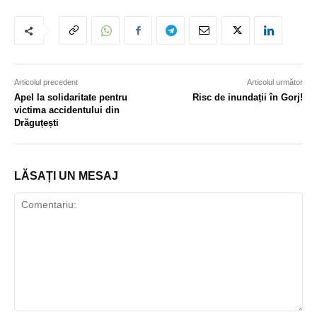
Articolul precedent
Articolul următor
Apel la solidaritate pentru
Risc de inundații în Gorj!
victima accidentului din
Drăguțești
LĂSAȚI UN MESAJ