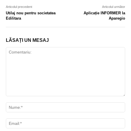
Articolul precedent
Articolul următor
Utilaj nou pentru societatea
Aplicație INFORMER la
Edilitara
Aparegio
LĂSAȚI UN MESAJ
Comentariu:
Nu
Ema