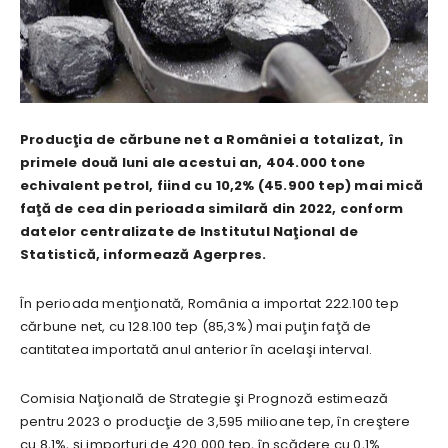
Producţia de cărbune net a României a totalizat, în
primele două luni ale acestui an, 404.000 tone
echivalent petrol, fiind cu 10,2% (45.900 tep) mai mică
faţă de cea din perioada similară din 2022, conform
datelor centralizate de Institutul Naţional de
Statistică, informează Agerpres.
În perioada menţionată, România a importat 222.100 tep
cărbune net, cu 128.100 tep (85,3%) mai puţin faţă de
cantitatea importată anul anterior în acelaşi interval.
Comisia Naţională de Strategie şi Prognoză estimează
pentru 2023 o producţie de 3,595 milioane tep, în creştere
cu 8,1%, şi importuri de 420.000 tep, în scădere cu 0,1%.