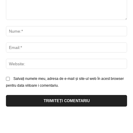
Comentariu:
Nu
Ema
Web
Salvați numele meu, adresa de e-mail și site-ul web în acest browser
pentru data viitoare i comentariu.