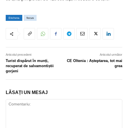
Eticheta
focus
Articolul precedent
Articolul următor
Turist dispărut în munți,
CE Oltenia : Așteptarea, tot mai
recuperat de salvamontiștii
grea
gorjeni
LĂSAȚI UN MESAJ