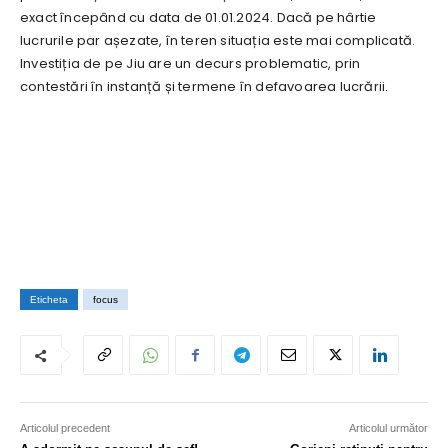
exact începând cu data de 01.01.2024. Dacă pe hârtie
lucrurile par așezate, în teren situația este mai complicată.
Investiția de pe Jiu are un decurs problematic, prin
contestări în instanță și termene în defavoarea lucrării.
Eticheta
focus
Articolul precedent
Articolul următor