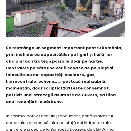
Se restrânge un segment important pentru România,
prin închiderea capacităților pe lignit și huilă, iar
oficialii fac strategii posibile doar pe hârtie.
Centralele pe cărbune vor fi scoase de pe piață și
înlocuite cu noi capacități nucleare, gaz,
hidrocentrale, eoliene…….ipostază realizabilă,
momentan, doar scriptic! 2031 este consemnat,
potrivit unei strategii asumate de Guvern, ca fiind
anul renunțării la cărbune.
În schimb, potrivit aceluiași document, până la sfârșitul
deceniului ar urma să intre pe piață noi hidrocentrale,
printre ele și cea de la Bumbești Livezeni, de 65MW, mai