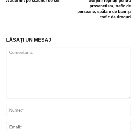
A adormit pe scaunul de șef!
Gorjeni reținuți pentru
proxenetism, trafic de
persoane, spălare de bani și
trafic de droguri
LĂSAȚI UN MESAJ
Comentariu:
Nu
Ema