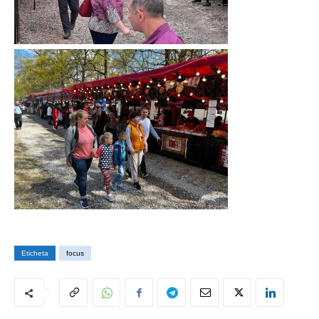
Eticheta
focus