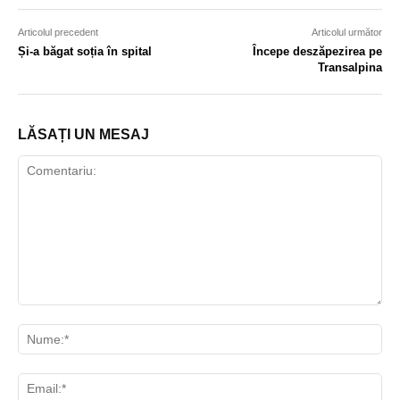
Articolul precedent
Articolul următor
Și-a băgat soția în spital
Începe deszăpezirea pe
Transalpina
LĂSAȚI UN MESAJ
Comentariu:
Nu
Ema